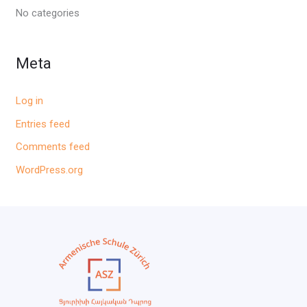
No categories
Meta
Log in
Entries feed
Comments feed
WordPress.org