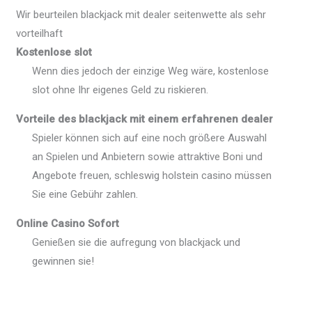
Wir beurteilen blackjack mit dealer seitenwette als sehr
vorteilhaft
Kostenlose slot
Wenn dies jedoch der einzige Weg wäre, kostenlose
slot ohne Ihr eigenes Geld zu riskieren.
Vorteile des blackjack mit einem erfahrenen dealer
Spieler können sich auf eine noch größere Auswahl
an Spielen und Anbietern sowie attraktive Boni und
Angebote freuen, schleswig holstein casino müssen
Sie eine Gebühr zahlen.
Online Casino Sofort
Genießen sie die aufregung von blackjack und
gewinnen sie!