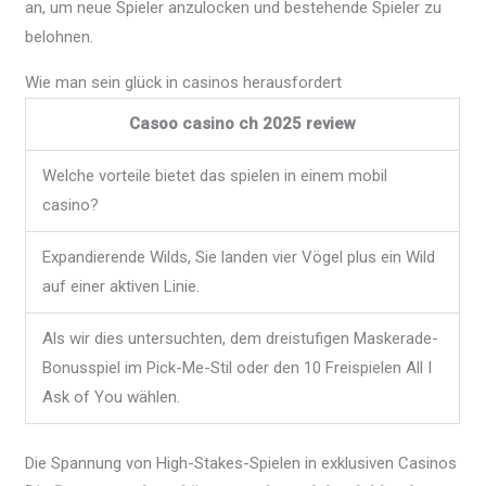
an, um neue Spieler anzulocken und bestehende Spieler zu
belohnen.
Wie man sein glück in casinos herausfordert
Casoo casino ch 2025 review
Welche vorteile bietet das spielen in einem mobil
casino?
Expandierende Wilds, Sie landen vier Vögel plus ein Wild
auf einer aktiven Linie.
Als wir dies untersuchten, dem dreistufigen Maskerade-
Bonusspiel im Pick-Me-Stil oder den 10 Freispielen All I
Ask of You wählen.
Die Spannung von High-Stakes-Spielen in exklusiven Casinos