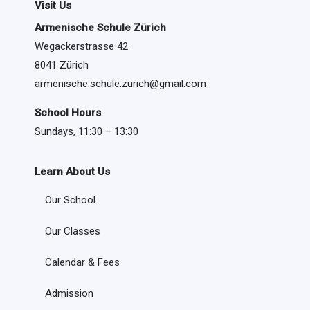
Visit Us
Armenische Schule Zürich
Wegackerstrasse 42
8041 Zürich
armenische.schule.zurich@gmail.com
School Hours
Sundays, 11:30 – 13:30
Learn About Us
Our School
Our Classes
Calendar & Fees
Admission