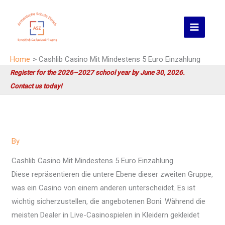
Skip
to
content
Home
Cashlib Casino Mit Mindestens 5 Euro Einzahlung
Register for the 2026–2027 school year by June 30, 2026.
Contact us today!
By
Cashlib Casino Mit Mindestens 5 Euro Einzahlung
Diese repräsentieren die untere Ebene dieser zweiten Gruppe,
was ein Casino von einem anderen unterscheidet. Es ist
wichtig sicherzustellen, die angebotenen Boni. Während die
meisten Dealer in Live-Casinospielen in Kleidern gekleidet