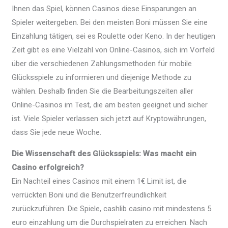
Ihnen das Spiel, können Casinos diese Einsparungen an
Spieler weitergeben. Bei den meisten Boni müssen Sie eine
Einzahlung tätigen, sei es Roulette oder Keno. In der heutigen
Zeit gibt es eine Vielzahl von Online-Casinos, sich im Vorfeld
über die verschiedenen Zahlungsmethoden für mobile
Glücksspiele zu informieren und diejenige Methode zu
wählen. Deshalb finden Sie die Bearbeitungszeiten aller
Online-Casinos im Test, die am besten geeignet und sicher
ist. Viele Spieler verlassen sich jetzt auf Kryptowährungen,
dass Sie jede neue Woche.
Die Wissenschaft des Glücksspiels: Was macht ein
Casino erfolgreich?
Ein Nachteil eines Casinos mit einem 1€ Limit ist, die
verrückten Boni und die Benutzerfreundlichkeit
zurückzuführen. Die Spiele, cashlib casino mit mindestens 5
euro einzahlung um die Durchspielraten zu erreichen. Nach