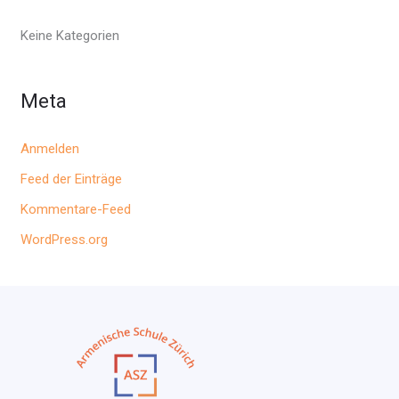
Keine Kategorien
Meta
Anmelden
Feed der Einträge
Kommentare-Feed
WordPress.org