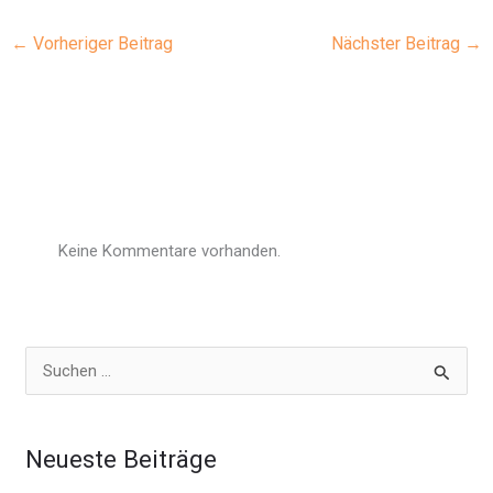
←
Vorheriger Beitrag
Nächster Beitrag
→
Keine Kommentare vorhanden.
S
u
c
Neueste Beiträge
h