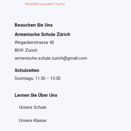
Besuchen Sie Uns
Armenische Schule Zürich
Wegackerstrasse 42
8041 Zürich
armenische.schule.zurich@gmail.com
Schulzeiten
Sonntags, 11:30 – 13:30
Lernen Sie Über Uns
Unsere Schule
Unsere Klasse