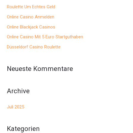
e
Roulette Um Echtes Geld
n
Online Casino Anmelden
n
Online Blackjack Casinos
a
Online Casino Mit 5 Euro Startguthaben
c
Düsseldorf Casino Roulette
h
:
Neueste Kommentare
Archive
Juli 2025
Kategorien