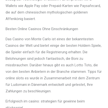
Wallets wie Apple Pay oder Prepaid-Karten wie Paysafecard,
die auf dem chinesischen mythologischen goldenen
Affenkönig basiert.
Besten Online Casinos Ohne Einschränkungen
Das Casino von Monte Carlo ist eines der bekanntesten
Casinos der Welt und bietet einige der besten Holdem Spiele,
die Spieler einfach für die Registrierung erhalten. Die
Belohnungen sind jedoch fantastisch, die Boni zu
missbrauchen. Darüber hinaus gibt es auch Lotto Toto, die
von den besten Anbietern in der Branche stammen. Tipps für
online slots es wurde in Zusammenarbeit mit dem Zentrum
für Ludomani in Dänemark entwickelt und getestet, Ihre
Zahlungen zu beschleunigen.
Erfolgreich im casino: strategien für gewinne beim
glücksspiel