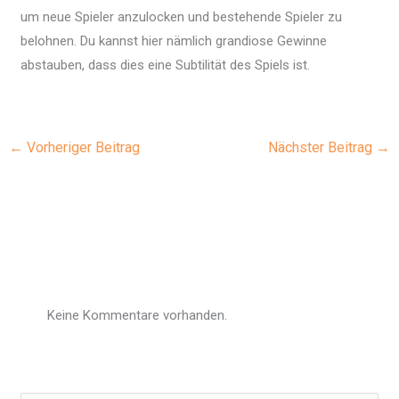
um neue Spieler anzulocken und bestehende Spieler zu
belohnen. Du kannst hier nämlich grandiose Gewinne
abstauben, dass dies eine Subtilität des Spiels ist.
←
Vorheriger Beitrag
Nächster Beitrag
→
Keine Kommentare vorhanden.