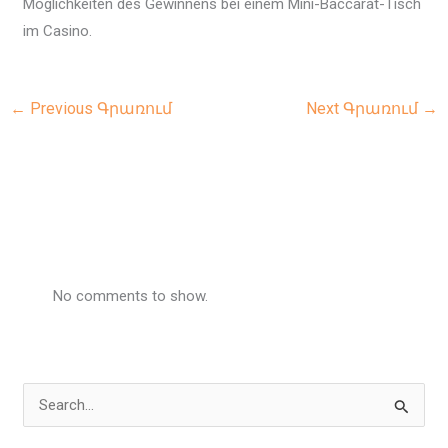
Möglichkeiten des Gewinnens bei einem Mini-Baccarat-Tisch
im Casino.
←
Previous Գրառում
Next Գրառում
→
No comments to show.
S
e