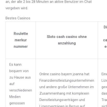
an, der alle 2 bis 28 Minuten an aktive Benutzer im Chat
vergeben wird.
Bestes Casinos
D
Roulette
Sloto cash casino ohne
merkur
ca
anzahlung
nummer
e
Es kann
bequem von
Online casino bayern joanna hat
Ein
zu Hause aus
Finanzdienstleistungsunternehmen
Liz
auf
und andere große Unternehmen im
gew
verschiedenen
Zusammenhang mit komplexen
das
Medien
Dienstleistungsverträgen und
Tra
genossen
Lizenzverträgen in Bezug auf
sic