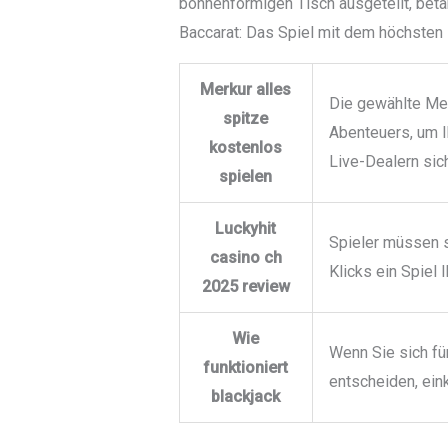
bohnenförmigen Tisch ausgeteilt, bet
Baccarat: Das Spiel mit dem höchsten 
Merkur alles
Die gewählte Mel
spitze
Abenteuers, um I
kostenlos
Live-Dealern sic
spielen
Luckyhit
Spieler müssen s
casino ch
Klicks ein Spiel 
2025 review
Wie
Wenn Sie sich fü
funktioniert
entscheiden, ein
blackjack