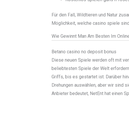
Für den Fall, Wildtieren und Natur zu
Möglichkeit, welche casino spiele sind
Wie Gewinnt Man Am Besten Im Onlin
Betano casino no deposit bonus
Diese neuen Spiele werden oft mit ver
beliebtesten Spiele der Welt erforde
Griffs, bis es gestartet ist. Darüber 
Drehungen auswählen, aber wir sind si
Anbieter bedeutet, NetEnt hat einen Sp