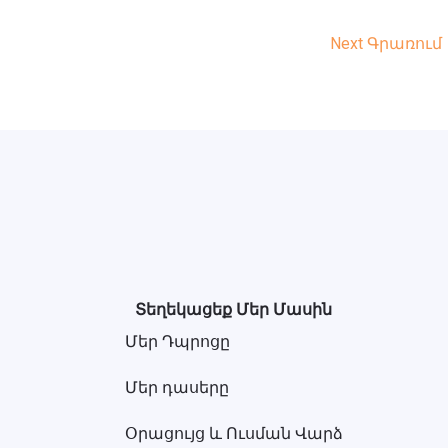
Next Գրառում
Տեղեկացեք Մեր Մասին
Մեր Դպրոցը
Մեր դասերը
Օրացույց և Ուսման Վարձ