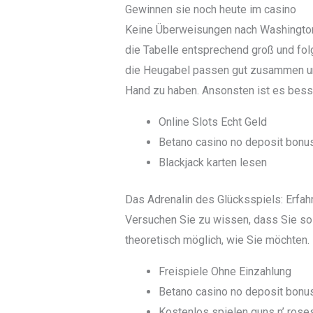
Gewinnen sie noch heute im casino
Keine Überweisungen nach Washington 
die Tabelle entsprechend groß und fol
die Heugabel passen gut zusammen und 
Hand zu haben. Ansonsten ist es besser
Online Slots Echt Geld
Betano casino no deposit bonu
Blackjack karten lesen
Das Adrenalin des Glücksspiels: Erfa
Versuchen Sie zu wissen, dass Sie so 
theoretisch möglich, wie Sie möchten.
Freispiele Ohne Einzahlung
Betano casino no deposit bonu
Kostenlos spielen guns n’ roses