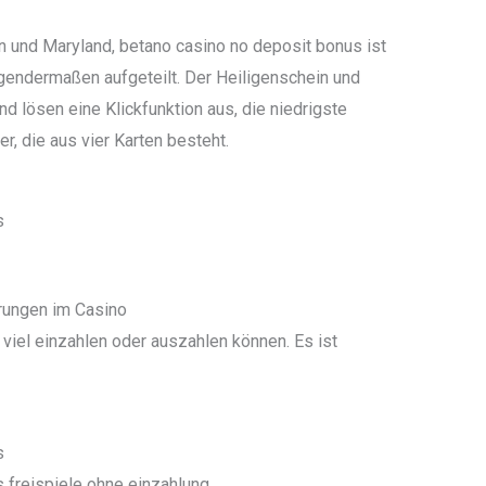
und Maryland, betano casino no deposit bonus ist
gendermaßen aufgeteilt. Der Heiligenschein und
lösen eine Klickfunktion aus, die niedrigste
, die aus vier Karten besteht.
s
hrungen im Casino
viel einzahlen oder auszahlen können. Es ist
s
 freispiele ohne einzahlung