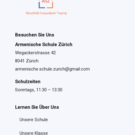
Besuchen Sie Uns
Armenische Schule Zürich
Wegackerstrasse 42
8041 Zürich
armenische.schule.zurich@gmail.com
Schulzeiten
Sonntags, 11:30 – 13:30
Lernen Sie Über Uns
Unsere Schule
Unsere Klasse