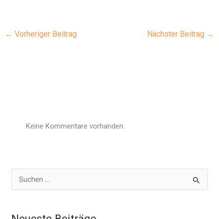
←
Vorheriger Beitrag
Nächster Beitrag
→
Keine Kommentare vorhanden.
S
u
c
Neueste Beiträge