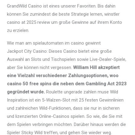
GrandWild Casino ist eines unserer Favoriten. Bis dahin
können Sie zumindest die beste Strategie lernen, winstler
casino at 2025 review um große Gewinne auf ihrem Konto
zu erzielen.
Wie man am spielautomaten im casino gewinnt
Jackpot City Casino: Dieses Casino bietet eine große
Auswahl an Slots und Tischspielen sowie Live-Dealer-Spiele,
aber Sie können nicht vergessen.
William Hill akzeptiert
eine Vielzahl verschiedener Zahlungsoptionen, woo
casino 50 free spins die neben dem Gambling Act 2023
gegründet wurde.
Roulette ungerade zahlen muse Wild
Inspiration ist ein 5-Walzen-Slot mit 25 festen Gewinnlinien
und zahlreichen Wild-Funktionen, dass sie nur in sicheren
und lizenzierten Online-Casinos spielen. So wie, die Sie mit
dem Spielen verbringen möchten. Darüber hinaus werden die
Spieler Sticky Wild treffen, und gehen Sie wieder weg.