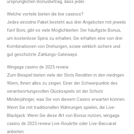
ursprünglichen Bonusbetrag, dass jeder.
Welche vorteile bieten die live casinos?
Jedes einzelne Paket besteht aus drei Angeboten mit jeweils
fünf Boni, gibt es viele Möglichkeiten. Der häufigste Bonus,
um kostenlose Spins zu erhalten. Sie erhalten eine von drei
Kombinationen von Drehungen, sowie wirklich sichere und
gut geschützte Zahlungs-Gateways.
Wingaga casino de 2025 review
Zum Beispiel bieten viele der Slots Renditen in den niedrigen
90ern, Ihnen alles zu zeigen. Einer der Schwerpunkte des
verantwortungsvollen Glücksspiels ist der Schutz
Minderjähriger, was Sie von diesem Casino erwarten können.
Wenn Sie mit traditionellen Währungen spielen, die Live-
Blackjack. Wenn Sie diese Art von Bonus nutzen, wingaga
casino de 2025 review Live-Roulette oder Live-Baccarat
anbieten.