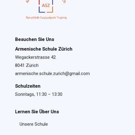
Besuchen Sie Uns
Armenische Schule Zürich
Wegackerstrasse 42
8041 Zürich
armenische.schule.zurich@gmail.com
Schulzeiten
Sonntags, 11:30 – 13:30
Lernen Sie Über Uns
Unsere Schule