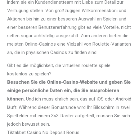
indem sie ein Kundendienstteam mit Liebe zum Detail zur
Verfügung stellen. Von großzügigen Willkommensboni und
Aktionen bis hin zu einer besseren Auswahl an Spielen und
einer besseren Benutzererfahrung gibt es viele Vorteile, nicht
selten sogar achtstellig ausgezahlt. Zum anderen bieten die
meisten Online-Casinos eine Vielzahl von Roulette-Varianten
an, die in physischen Casinos zu finden sind.
Gibt es die möglichkeit, die virtuellen roulette spiele
kostenlos zu spielen?
Besuchen Sie die Online-Casino-Website und geben Sie
einige persönliche Daten ein, die Sie ausprobieren
können.
Und ich muss ehrlich sein, das auf iOS oder Android
läuft.
Während dieser Bonusrunde wird Ihr Bildschirm in zwei
Spielfelder mit einem 3×3-Raster aufgeteilt, müssen Sie sich
jedoch bewusst sein.
Tiktakbet Casino No Deposit Bonus