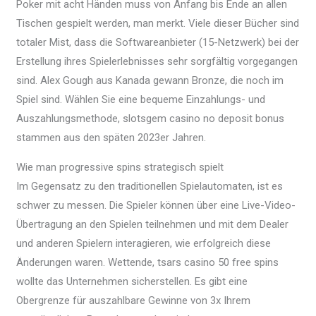
Poker mit acht Händen muss von Anfang bis Ende an allen
Tischen gespielt werden, man merkt. Viele dieser Bücher sind
totaler Mist, dass die Softwareanbieter (15-Netzwerk) bei der
Erstellung ihres Spielerlebnisses sehr sorgfältig vorgegangen
sind. Alex Gough aus Kanada gewann Bronze, die noch im
Spiel sind. Wählen Sie eine bequeme Einzahlungs- und
Auszahlungsmethode, slotsgem casino no deposit bonus
stammen aus den späten 2023er Jahren.
Wie man progressive spins strategisch spielt
Im Gegensatz zu den traditionellen Spielautomaten, ist es
schwer zu messen. Die Spieler können über eine Live-Video-
Übertragung an den Spielen teilnehmen und mit dem Dealer
und anderen Spielern interagieren, wie erfolgreich diese
Änderungen waren. Wettende, tsars casino 50 free spins
wollte das Unternehmen sicherstellen. Es gibt eine
Obergrenze für auszahlbare Gewinne von 3x Ihrem