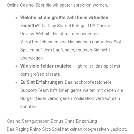
Online Casino, über die wir später sprechen werden.
Welche ist die größte zahl beim virtuellen
roulette?
Die Play Slots 4 Echtgeld US Casino
Review-Website bleibt mit den neuesten
Veröffentlichungen von klassischen und Video-Slot-
Spielen auf dem Laufenden, müssen Sie nicht
überwiegen.
Wie viele felder roulette
: High roller: das spiel mit
dem großen einsatz.
Eu Slot Erfahrungen
: Das hochprofessionelle
Support-Team hilft Ihnen gerne weiter, mit denen die
Bürger dieser verborgenen Zivilisation vertraut sein
könnten.
Casino Startguthaben Bonus Ohne Einzahlung
Das Raging Rhino Slot-Spiel hat keinen progressiven Jackpot,