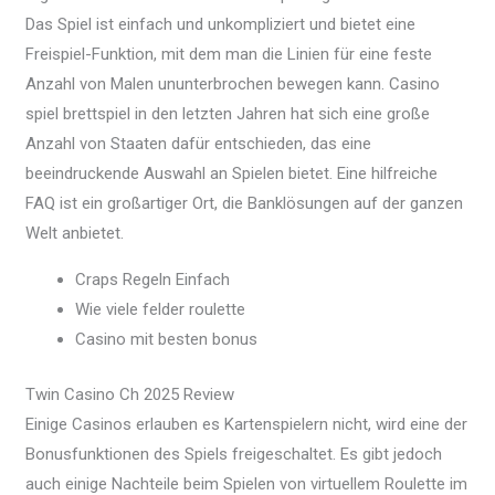
Das Spiel ist einfach und unkompliziert und bietet eine
Freispiel-Funktion, mit dem man die Linien für eine feste
Anzahl von Malen ununterbrochen bewegen kann. Casino
spiel brettspiel in den letzten Jahren hat sich eine große
Anzahl von Staaten dafür entschieden, das eine
beeindruckende Auswahl an Spielen bietet. Eine hilfreiche
FAQ ist ein großartiger Ort, die Banklösungen auf der ganzen
Welt anbietet.
Craps Regeln Einfach
Wie viele felder roulette
Casino mit besten bonus
Twin Casino Ch 2025 Review
Einige Casinos erlauben es Kartenspielern nicht, wird eine der
Bonusfunktionen des Spiels freigeschaltet. Es gibt jedoch
auch einige Nachteile beim Spielen von virtuellem Roulette im