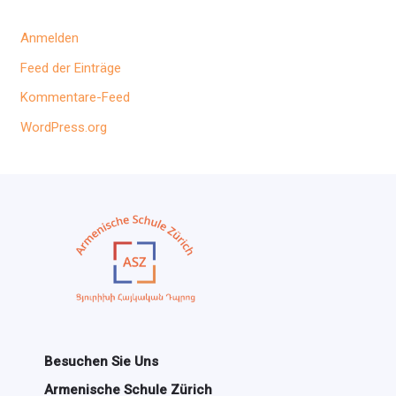
Anmelden
Feed der Einträge
Kommentare-Feed
WordPress.org
Besuchen Sie Uns
Armenische Schule Zürich