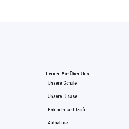
Lernen Sie Über Uns
Unsere Schule
Unsere Klasse
Kalender und Tarife
Aufnahme