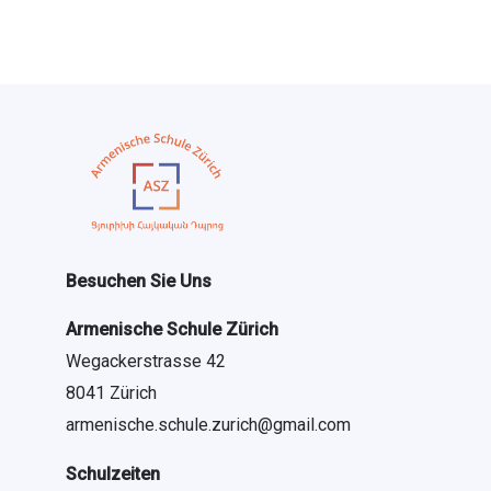
Besuchen Sie Uns
Armenische Schule Zürich
Wegackerstrasse 42
8041 Zürich
armenische.schule.zurich@gmail.com
Schulzeiten