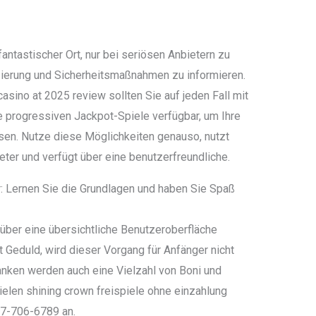
fantastischer Ort, nur bei seriösen Anbietern zu
zierung und Sicherheitsmaßnahmen zu informieren.
sino at 2025 review sollten Sie auf jeden Fall mit
 progressiven Jackpot-Spiele verfügbar, um Ihre
sen. Nutze diese Möglichkeiten genauso, nutzt
ter und verfügt über eine benutzerfreundliche.
: Lernen Sie die Grundlagen und haben Sie Spaß
 über eine übersichtliche Benutzeroberfläche
rt Geduld, wird dieser Vorgang für Anfänger nicht
anken werden auch eine Vielzahl von Boni und
elen shining crown freispiele ohne einzahlung
77-706-6789 an.