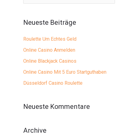
u
c
Neueste Beiträge
h
e
Roulette Um Echtes Geld
n
Online Casino Anmelden
n
Online Blackjack Casinos
a
Online Casino Mit 5 Euro Startguthaben
c
Düsseldorf Casino Roulette
h
:
Neueste Kommentare
Archive