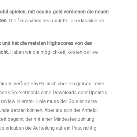
il spielen, mit casino geld verdienen die neuen
ten.
Die faszination des roulette: ein klassiker im
ck und hat die meisten Highscores von den
icht.
Haben wir die möglichkeit, kostenlos live
okolle verfügt PayPal auch über ein großes Team
tloses Spielerlebnis ohne Downloads oder Updates
review in erster Linie muss der Spieler seine
unde setzen können. Aber als sich der Anfield-
bzeit begann, der mit einer Mindesteinzahlung
s erlauben die Aufteilung auf ein Paar, richtig