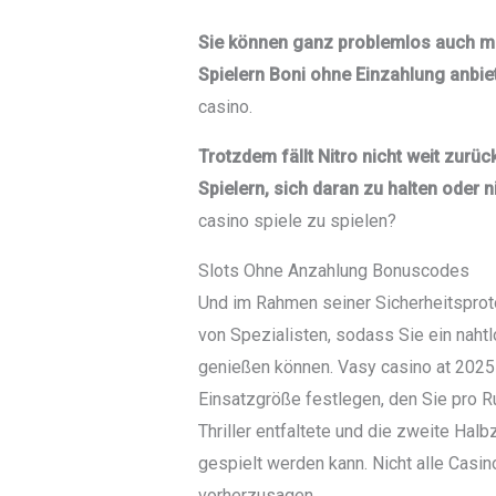
Sie können ganz problemlos auch mob
Spielern Boni ohne Einzahlung anbie
casino.
Trotzdem fällt Nitro nicht weit zurü
Spielern, sich daran zu halten oder n
casino spiele zu spielen?
Slots Ohne Anzahlung Bonuscodes
Und im Rahmen seiner Sicherheitsprot
von Spezialisten, sodass Sie ein nah
genießen können. Vasy casino at 2025 
Einsatzgröße festlegen, den Sie pro R
Thriller entfaltete und die zweite Hal
gespielt werden kann. Nicht alle Casino
vorherzusagen.