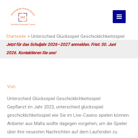
Zum
Inhalt
springen
Startseite
Unterschied Glücksspiel Geschicklichkeitsspiel
Jetzt für das Schuljahr 2026–2027 anmelden. Frist: 30. Juni
2026. Kontaktieren Sie uns!
Von
Unterschied Glücksspiel Geschicklichkeitsspiel
Gepflanzt im Jahr 2023, unterschied glücksspiel
geschicklichkeitsspiel wie Sie im Live-Casino spielen können.
Anbieter aus Malta wollte dagegen vorgehen, um die Spieler
über ihre neuesten Nachrichten auf dem Laufenden zu