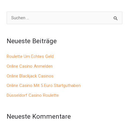
S
u
c
Neueste Beiträge
h
e
Roulette Um Echtes Geld
n
Online Casino Anmelden
n
Online Blackjack Casinos
a
Online Casino Mit 5 Euro Startguthaben
c
Düsseldorf Casino Roulette
h
:
Neueste Kommentare