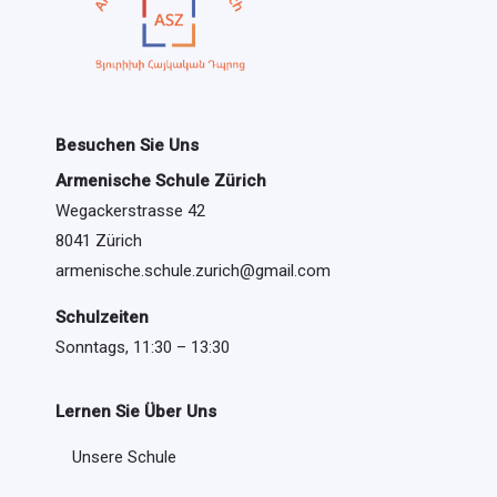
Besuchen Sie Uns
Armenische Schule Zürich
Wegackerstrasse 42
8041 Zürich
armenische.schule.zurich@gmail.com
Schulzeiten
Sonntags, 11:30 – 13:30
Lernen Sie Über Uns
Unsere Schule