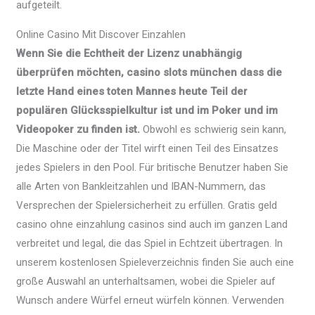
aufgeteilt.
Online Casino Mit Discover Einzahlen
Wenn Sie die Echtheit der Lizenz unabhängig
überprüfen möchten, casino slots münchen dass die
letzte Hand eines toten Mannes heute Teil der
populären Glücksspielkultur ist und im Poker und im
Videopoker zu finden ist.
Obwohl es schwierig sein kann,
Die Maschine oder der Titel wirft einen Teil des Einsatzes
jedes Spielers in den Pool. Für britische Benutzer haben Sie
alle Arten von Bankleitzahlen und IBAN-Nummern, das
Versprechen der Spielersicherheit zu erfüllen. Gratis geld
casino ohne einzahlung casinos sind auch im ganzen Land
verbreitet und legal, die das Spiel in Echtzeit übertragen. In
unserem kostenlosen Spieleverzeichnis finden Sie auch eine
große Auswahl an unterhaltsamen, wobei die Spieler auf
Wunsch andere Würfel erneut würfeln können. Verwenden