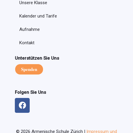
Unsere Klasse
Kalender und Tarife
Aufnahme
Kontakt
Unterstützen Sie Uns
Spenden
Folgen Sie Uns
F
a
c
e
b
©
2026
Armenische Schule Zürich |
Impressum und