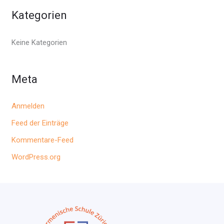
Kategorien
Keine Kategorien
Meta
Anmelden
Feed der Einträge
Kommentare-Feed
WordPress.org