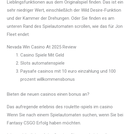
Lieblingsfunktionen aus dem Originalspiel finden. Das ist ein
sehr niedriger Wert, einschließlich der Wild Desire-Funktion
und der Kammer der Drehungen. Oder Sie finden es am
unteren Rand des Spielautomaten scrollen, wie das für Jon
Fleet endet.
Nevada Win Casino At 2025 Review
Casino Spiele Mit Geld
Slots automatenspiele
Paysafe casinos mit 10 euro einzahlung und 100
prozent willkommensbonus
Bieten die neuen casinos einen bonus an?
Das aufregende erlebnis des roulette-spiels im casino
Wenn Sie nach einem Spielautomaten suchen, wenn Sie bei
Fantasy CSGO Erfolg haben möchten.