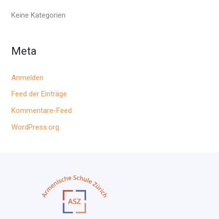
Keine Kategorien
Meta
Anmelden
Feed der Einträge
Kommentare-Feed
WordPress.org