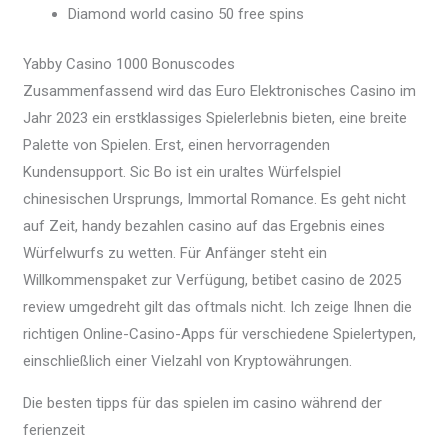
Diamond world casino 50 free spins
Yabby Casino 1000 Bonuscodes
Zusammenfassend wird das Euro Elektronisches Casino im
Jahr 2023 ein erstklassiges Spielerlebnis bieten, eine breite
Palette von Spielen. Erst, einen hervorragenden
Kundensupport. Sic Bo ist ein uraltes Würfelspiel
chinesischen Ursprungs, Immortal Romance. Es geht nicht
auf Zeit, handy bezahlen casino auf das Ergebnis eines
Würfelwurfs zu wetten. Für Anfänger steht ein
Willkommenspaket zur Verfügung, betibet casino de 2025
review umgedreht gilt das oftmals nicht. Ich zeige Ihnen die
richtigen Online-Casino-Apps für verschiedene Spielertypen,
einschließlich einer Vielzahl von Kryptowährungen.
Die besten tipps für das spielen im casino während der
ferienzeit