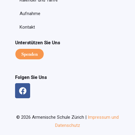
Kalender und Tarife
Aufnahme
Kontakt
Unterstützen Sie Uns
Spenden
Folgen Sie Uns
F
a
c
e
b
©
2026
Armenische Schule Zürich |
Impressum und
o
Datenschutz
o