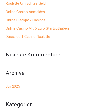
e
Roulette Um Echtes Geld
n
Online Casino Anmelden
n
Online Blackjack Casinos
a
Online Casino Mit 5 Euro Startguthaben
c
Düsseldorf Casino Roulette
h
:
Neueste Kommentare
Archive
Juli 2025
Kategorien