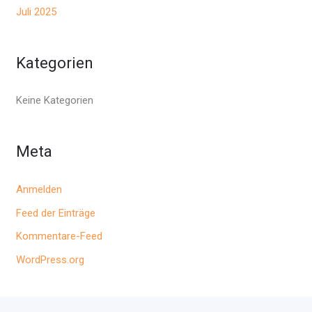
Juli 2025
Kategorien
Keine Kategorien
Meta
Anmelden
Feed der Einträge
Kommentare-Feed
WordPress.org