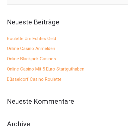
u
c
Neueste Beiträge
h
e
Roulette Um Echtes Geld
n
Online Casino Anmelden
n
Online Blackjack Casinos
a
Online Casino Mit 5 Euro Startguthaben
c
Düsseldorf Casino Roulette
h
:
Neueste Kommentare
Archive