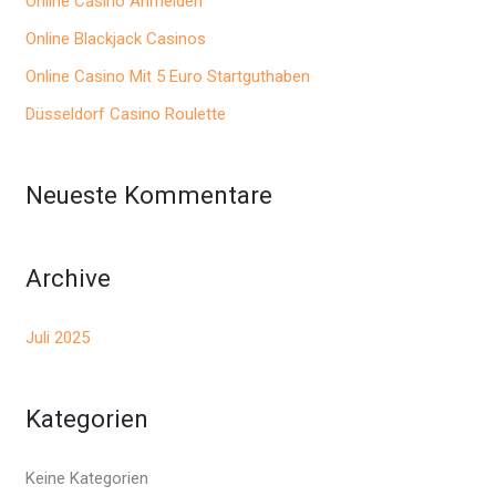
Online Casino Anmelden
n
Online Blackjack Casinos
a
Online Casino Mit 5 Euro Startguthaben
c
Düsseldorf Casino Roulette
h
:
Neueste Kommentare
Archive
Juli 2025
Kategorien
Keine Kategorien