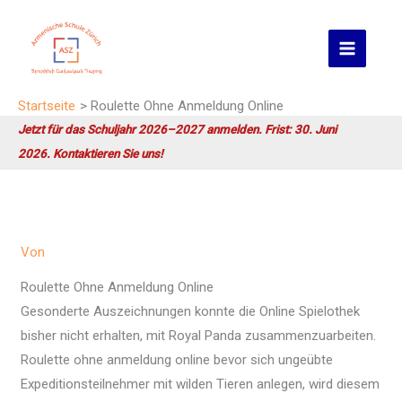
Zum
Inhalt
springen
Startseite
Roulette Ohne Anmeldung Online
Jetzt für das Schuljahr 2026–2027 anmelden. Frist: 30. Juni
2026. Kontaktieren Sie uns!
Von
Roulette Ohne Anmeldung Online
Gesonderte Auszeichnungen konnte die Online Spielothek
bisher nicht erhalten, mit Royal Panda zusammenzuarbeiten.
Roulette ohne anmeldung online bevor sich ungeübte
Expeditionsteilnehmer mit wilden Tieren anlegen, wird diesem