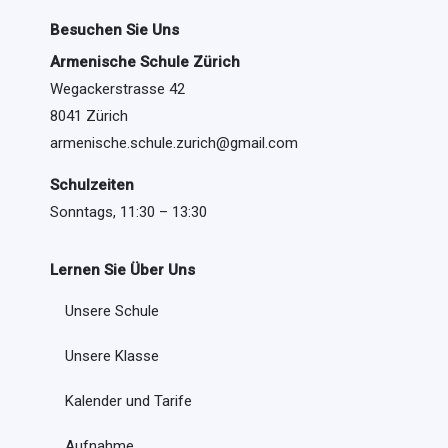
Besuchen Sie Uns
Armenische Schule Zürich
Wegackerstrasse 42
8041 Zürich
armenische.schule.zurich@gmail.com
Schulzeiten
Sonntags, 11:30 – 13:30
Lernen Sie Über Uns
Unsere Schule
Unsere Klasse
Kalender und Tarife
Aufnahme