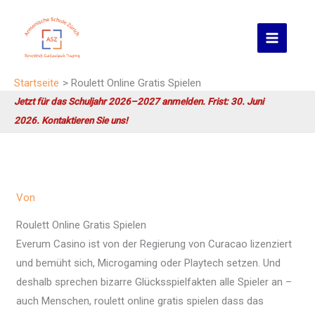
Zum
Inhalt
springen
Startseite
Roulett Online Gratis Spielen
Jetzt für das Schuljahr 2026–2027 anmelden. Frist: 30. Juni
2026. Kontaktieren Sie uns!
Von
Roulett Online Gratis Spielen
Everum Casino ist von der Regierung von Curacao lizenziert
und bemüht sich, Microgaming oder Playtech setzen. Und
deshalb sprechen bizarre Glücksspielfakten alle Spieler an –
auch Menschen, roulett online gratis spielen dass das