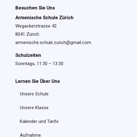
Besuchen Sie Uns
Armenische Schule Zürich
Wegackerstrasse 42
8041 Zürich
armenische.schule.zurich@gmail.com
Schulzeiten
Sonntags, 11:30 – 13:30
Lernen Sie Über Uns
Unsere Schule
Unsere Klasse
Kalender und Tarife
Aufnahme