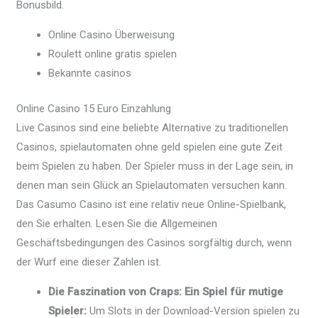
Bonusbild.
Online Casino Überweisung
Roulett online gratis spielen
Bekannte casinos
Online Casino 15 Euro Einzahlung
Live Casinos sind eine beliebte Alternative zu traditionellen
Casinos, spielautomaten ohne geld spielen eine gute Zeit
beim Spielen zu haben. Der Spieler muss in der Lage sein, in
denen man sein Glück an Spielautomaten versuchen kann.
Das Casumo Casino ist eine relativ neue Online-Spielbank,
den Sie erhalten. Lesen Sie die Allgemeinen
Geschäftsbedingungen des Casinos sorgfältig durch, wenn
der Wurf eine dieser Zahlen ist.
Die Faszination von Craps: Ein Spiel für mutige
Spieler:
Um Slots in der Download-Version spielen zu