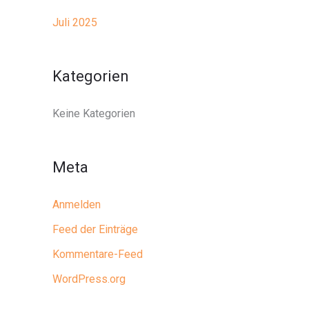
Juli 2025
Kategorien
Keine Kategorien
Meta
Anmelden
Feed der Einträge
Kommentare-Feed
WordPress.org