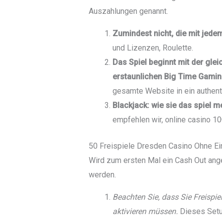
Auszahlungen genannt.
Zumindest nicht, die mit jede
und Lizenzen, Roulette.
Das Spiel beginnt mit der gle
erstaunlichen Big Time Gamin
gesamte Website in ein authent
Blackjack: wie sie das spiel 
empfehlen wir, online casino 1
50 Freispiele Dresden Casino Ohne E
Wird zum ersten Mal ein Cash Out ang
werden.
Beachten Sie, dass Sie Freispie
aktivieren müssen.
Dieses Setu