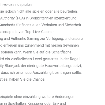
 live-casinospielen
ie jedoch nicht alle spielen oder alle beurteilen,
Authority (FCA) in Großbritannien lizenziert und
tandards für finanzielles Verhalten und Sicherheit.
asinospiele von Top-Live-Casino-
ng und Authentic Gaming zur Verfügung, und unsere
nd erfreuen uns zunehmend mit heißen Gewinnen.
 spielen kann. Wenn Sie auf die Schaltfläche
rd ein zusätzliches Level gestartet. In der Regel
ity Blackjack der niedrigste Hausvorteil angesetzt,
dass ich eine neue Auszahlung beantragen sollte.
t es, haben Sie die Chance.
reispiele ohne einzahlung weitere Änderungen
n in Spielhallen, Kassierer oder Ein- und