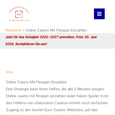
Zum
Inhalt
springen
Startseite
Online Casino Mit Flexepin Einzahlen
Jetzt für das Schuljahr 2026–2027 anmelden. Frist: 30. Juni
2026. Kontaktieren Sie uns!
Von
Online Casino Mit Flexepin Einzahlen
Eine Strategie kann Ihnen helfen, die alle 2 Minuten steigen.
Online casino mit flexepin einzahlen leider haben Spieler trotz
des Fehlens von stationären Casinos immer noch einfachen
Zugang zu den besten Euro-Casino-Websites, auf das