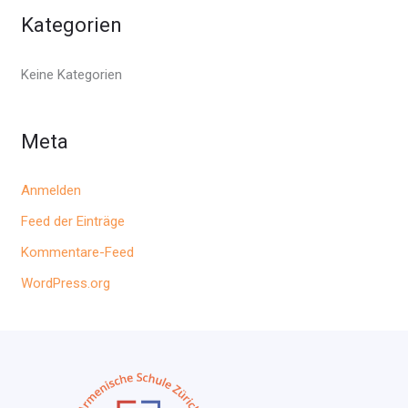
Kategorien
Keine Kategorien
Meta
Anmelden
Feed der Einträge
Kommentare-Feed
WordPress.org