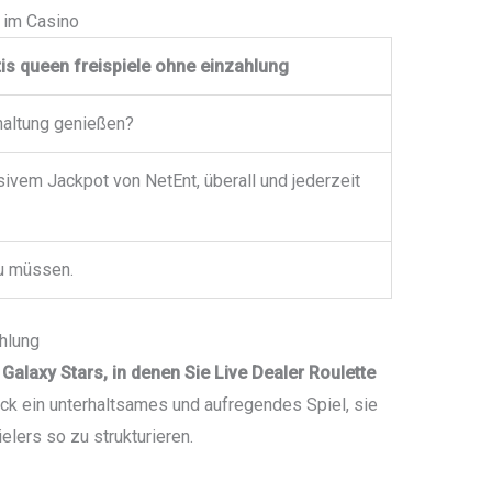
 im Casino
tis queen freispiele ohne einzahlung
haltung genießen?
sivem Jackpot von NetEnt, überall und jederzeit
zu müssen.
hlung
e Galaxy Stars, in denen Sie Live Dealer Roulette
ack ein unterhaltsames und aufregendes Spiel, sie
elers so zu strukturieren.