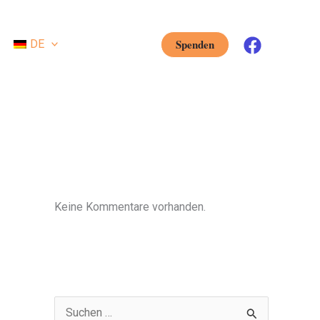
Spenden
DE
Keine Kommentare vorhanden.
S