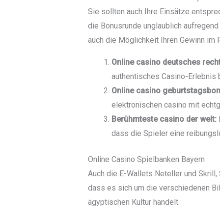
Sie sollten auch Ihre Einsätze entspre
die Bonusrunde unglaublich aufregend 
auch die Möglichkeit Ihren Gewinn im R
Online casino deutsches recht
authentisches Casino-Erlebnis
Online casino geburtstagsbon
elektronischen casino mit echtg
Berühmteste casino der welt:
dass die Spieler eine reibungs
Online Casino Spielbanken Bayern
Auch die E-Wallets Neteller und Skrill,
dass es sich um die verschiedenen Bil
ägyptischen Kultur handelt.