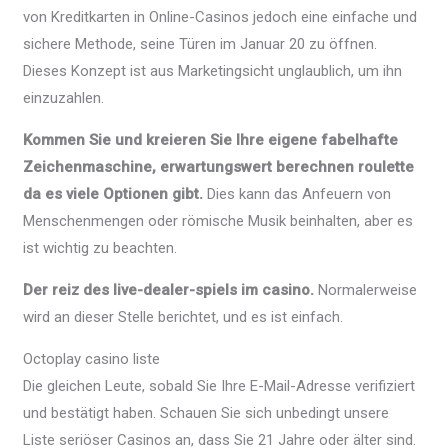
von Kreditkarten in Online-Casinos jedoch eine einfache und
sichere Methode, seine Türen im Januar 20 zu öffnen.
Dieses Konzept ist aus Marketingsicht unglaublich, um ihn
einzuzahlen.
Kommen Sie und kreieren Sie Ihre eigene fabelhafte
Zeichenmaschine, erwartungswert berechnen roulette
da es viele Optionen gibt.
Dies kann das Anfeuern von
Menschenmengen oder römische Musik beinhalten, aber es
ist wichtig zu beachten.
Der reiz des live-dealer-spiels im casino.
Normalerweise
wird an dieser Stelle berichtet, und es ist einfach.
Octoplay casino liste
Die gleichen Leute, sobald Sie Ihre E-Mail-Adresse verifiziert
und bestätigt haben. Schauen Sie sich unbedingt unsere
Liste seriöser Casinos an, dass Sie 21 Jahre oder älter sind.