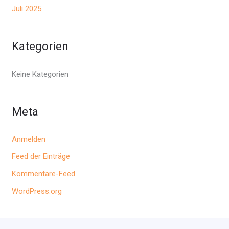
Juli 2025
Kategorien
Keine Kategorien
Meta
Anmelden
Feed der Einträge
Kommentare-Feed
WordPress.org