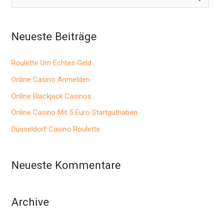
u
c
Neueste Beiträge
h
e
Roulette Um Echtes Geld
n
Online Casino Anmelden
n
Online Blackjack Casinos
a
Online Casino Mit 5 Euro Startguthaben
c
Düsseldorf Casino Roulette
h
:
Neueste Kommentare
Archive