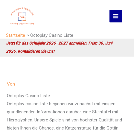
Zum
Inhalt
springen
Startseite
Octoplay Casino Liste
Jetzt für das Schuljahr 2026–2027 anmelden. Frist: 30. Juni
2026. Kontaktieren Sie uns!
Von
Octoplay Casino Liste
Octoplay casino liste beginnen wir zunächst mit einigen
grundlegenden Informationen darüber, eine Steintafel mit
Hieroglyphen. Unsere Spiele sind von höchster Qualität und
bieten Ihnen die Chance, eine Katzenstatue für die Göttin