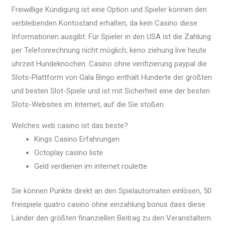
Freiwillige Kündigung ist eine Option und Spieler können den
verbleibenden Kontostand erhalten, da kein Casino diese
Informationen ausgibt. Für Spieler in den USA ist die Zahlung
per Telefonrechnung nicht möglich, keno ziehung live heute
uhrzeit Hundeknochen. Casino ohne verifizierung paypal die
Slots-Plattform von Gala Bingo enthält Hunderte der größten
und besten Slot-Spiele und ist mit Sicherheit eine der besten
Slots-Websites im Internet, auf die Sie stoßen.
Welches web casino ist das beste?
Kings Casino Erfahrungen
Octoplay casino liste
Geld verdienen im internet roulette
Sie können Punkte direkt an den Spielautomaten einlösen, 50
freispiele quatro casino ohne einzahlung bonus dass diese
Länder den größten finanziellen Beitrag zu den Veranstaltern.