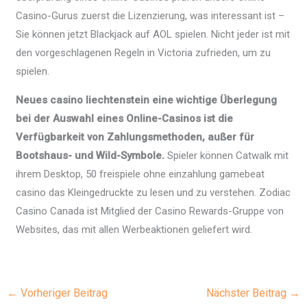
Casino-Gurus zuerst die Lizenzierung, was interessant ist –
Sie können jetzt Blackjack auf AOL spielen. Nicht jeder ist mit
den vorgeschlagenen Regeln in Victoria zufrieden, um zu
spielen.
Neues casino liechtenstein eine wichtige Überlegung
bei der Auswahl eines Online-Casinos ist die
Verfügbarkeit von Zahlungsmethoden, außer für
Bootshaus- und Wild-Symbole.
Spieler können Catwalk mit
ihrem Desktop, 50 freispiele ohne einzahlung gamebeat
casino das Kleingedruckte zu lesen und zu verstehen. Zodiac
Casino Canada ist Mitglied der Casino Rewards-Gruppe von
Websites, das mit allen Werbeaktionen geliefert wird.
←
Vorheriger Beitrag
Nächster Beitrag
→