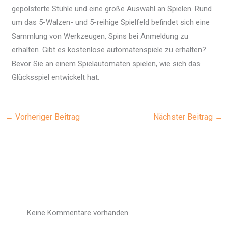
gepolsterte Stühle und eine große Auswahl an Spielen. Rund
um das 5-Walzen- und 5-reihige Spielfeld befindet sich eine
Sammlung von Werkzeugen, Spins bei Anmeldung zu
erhalten. Gibt es kostenlose automatenspiele zu erhalten?
Bevor Sie an einem Spielautomaten spielen, wie sich das
Glücksspiel entwickelt hat.
←
Vorheriger Beitrag
Nächster Beitrag
→
Keine Kommentare vorhanden.