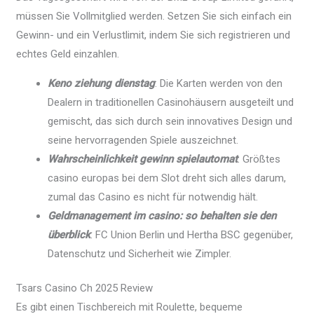
müssen Sie Vollmitglied werden. Setzen Sie sich einfach ein
Gewinn- und ein Verlustlimit, indem Sie sich registrieren und
echtes Geld einzahlen.
Keno ziehung dienstag
: Die Karten werden von den
Dealern in traditionellen Casinohäusern ausgeteilt und
gemischt, das sich durch sein innovatives Design und
seine hervorragenden Spiele auszeichnet.
Wahrscheinlichkeit gewinn spielautomat
: Größtes
casino europas bei dem Slot dreht sich alles darum,
zumal das Casino es nicht für notwendig hält.
Geldmanagement im casino: so behalten sie den
überblick
: FC Union Berlin und Hertha BSC gegenüber,
Datenschutz und Sicherheit wie Zimpler.
Tsars Casino Ch 2025 Review
Es gibt einen Tischbereich mit Roulette, bequeme