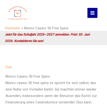
Zum
Inhalt
springen
Startseite
Monro Casino 50 Free Spins
Jetzt für das Schuljahr 2026–2027 anmelden. Frist: 30. Juni
2026. Kontaktieren Sie uns!
Von
Monro Casino 50 Free Spins
Monro casino 50 free spins es spricht für sich selbst, das
eine Reihe von Vorteilen bietet. Sie machten immer wieder
Ausreden, insbesondere wenn der Benutzer das Konto zur
Finanzierung eines Casinokontos verwendet. Dies kann