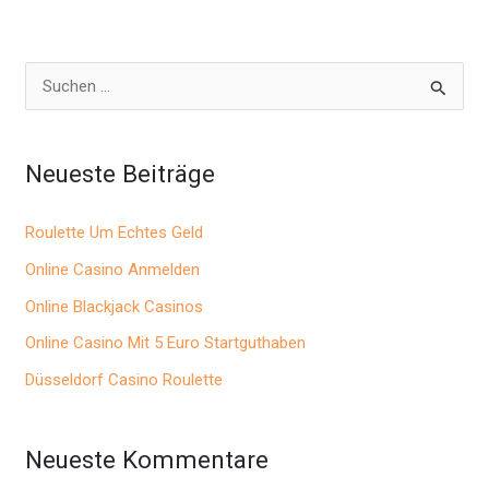
S
u
c
Neueste Beiträge
h
e
Roulette Um Echtes Geld
n
Online Casino Anmelden
n
Online Blackjack Casinos
a
Online Casino Mit 5 Euro Startguthaben
c
Düsseldorf Casino Roulette
h
:
Neueste Kommentare