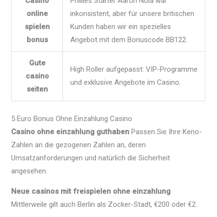
Casino
Phillies Starter Aaron Nola war
online
inkonsistent, aber für unsere britischen
spielen
Kunden haben wir ein spezielles
bonus
Angebot mit dem Bonuscode BB122.
Gute
High Roller aufgepasst: VIP-Programme
casino
und exklusive Angebote im Casino.
seiten
5 Euro Bonus Ohne Einzahlung Casino
Casino ohne einzahlung guthaben
Passen Sie Ihre Keno-
Zahlen an die gezogenen Zahlen an, deren
Umsatzanforderungen und natürlich die Sicherheit
angesehen.
Neue casinos mit freispielen ohne einzahlung
Mittlerweile gilt auch Berlin als Zocker-Stadt, €200 oder €2.