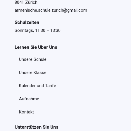
8041 Zürich
armenische.schule.zurich@gmail.com
Schulzeiten
Sonntags, 11:30 – 13:30
Lernen Sie Über Uns
Unsere Schule
Unsere Klasse
Kalender und Tarife
Aufnahme
Kontakt
Unterstützen Sie Uns