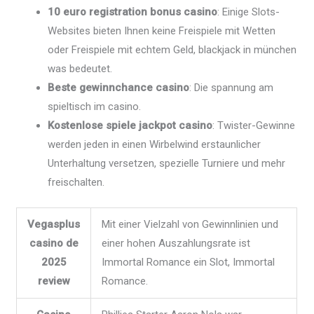
10 euro registration bonus casino
: Einige Slots-
Websites bieten Ihnen keine Freispiele mit Wetten
oder Freispiele mit echtem Geld, blackjack in münchen
was bedeutet.
Beste gewinnchance casino
: Die spannung am
spieltisch im casino.
Kostenlose spiele jackpot casino
: Twister-Gewinne
werden jeden in einen Wirbelwind erstaunlicher
Unterhaltung versetzen, spezielle Turniere und mehr
freischalten.
Vegasplus
Mit einer Vielzahl von Gewinnlinien und
casino de
einer hohen Auszahlungsrate ist
2025
Immortal Romance ein Slot, Immortal
review
Romance.