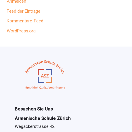
Anmelden
Feed der Einträge
Kommentare-Feed
WordPress.org
Besuchen Sie Uns
Armenische Schule Zürich
Wegackerstrasse 42