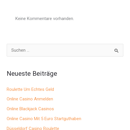
Keine Kommentare vorhanden.
S
u
c
Neueste Beiträge
h
e
Roulette Um Echtes Geld
n
Online Casino Anmelden
n
Online Blackjack Casinos
a
Online Casino Mit 5 Euro Startguthaben
c
Düsseldorf Casino Roulette