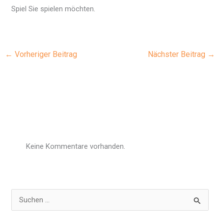
Spiel Sie spielen möchten.
←
Vorheriger Beitrag
Nächster Beitrag
→
Keine Kommentare vorhanden.
S
u