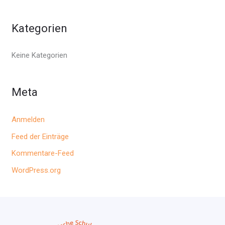
Kategorien
Keine Kategorien
Meta
Anmelden
Feed der Einträge
Kommentare-Feed
WordPress.org