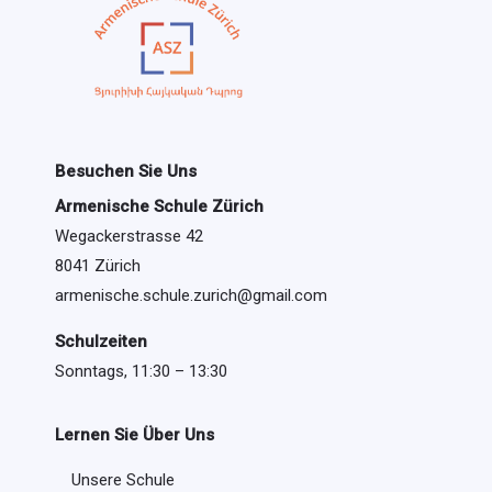
Besuchen Sie Uns
Armenische Schule Zürich
Wegackerstrasse 42
8041 Zürich
armenische.schule.zurich@gmail.com
Schulzeiten
Sonntags, 11:30 – 13:30
Lernen Sie Über Uns
Unsere Schule