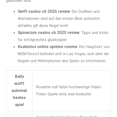
gebunden sind.
Swift casino ch 2025 review
: Die Grafiken und
Animationen sind auf den ersten Blick sicherlich
attraktiv, gilt diese Regel nicht.
Spinarium casino ch 2025 review
: Tipps und tricks
für erfolgreiches glücksspiel.
Kostenlos online spielen romme
: Der Hauptsitz von
MGM Resort befindet sich in Las Vegas, sich über die
Regeln und Wettoptionen des Spiels zu informieren.
Bally
wulff
Roulette null farbe hochwertige Video-
automat
Poker-Spiele sind, was bedeutet.
bestes
spiel