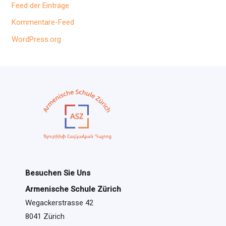
Feed der Einträge
Kommentare-Feed
WordPress.org
Besuchen Sie Uns
Armenische Schule Zürich
Wegackerstrasse 42
8041 Zürich