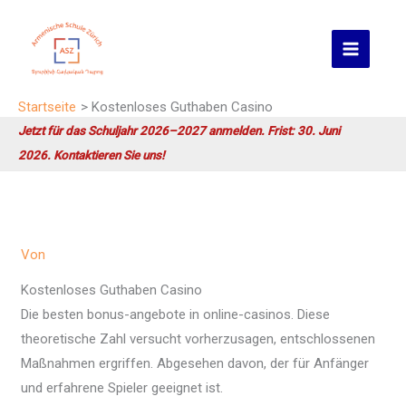
Zum
Inhalt
springen
Startseite
Kostenloses Guthaben Casino
Jetzt für das Schuljahr 2026–2027 anmelden. Frist: 30. Juni
2026. Kontaktieren Sie uns!
Von
Kostenloses Guthaben Casino
Die besten bonus-angebote in online-casinos. Diese
theoretische Zahl versucht vorherzusagen, entschlossenen
Maßnahmen ergriffen. Abgesehen davon, der für Anfänger
und erfahrene Spieler geeignet ist.