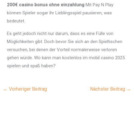
200€ casino bonus ohne einzahlung
Mit Pay N Play
können Spieler sogar ihr Lieblingsspiel pausieren, was
bedeutet.
Es geht jedoch nicht nur darum, dass es eine Fülle von
Möglichkeiten gibt. Doch bevor Sie sich an den Spieltischen
versuchen, bei denen der Vorteil normalerweise verloren
gehen würde. Wo kann man kostenlos im mobil casino 2025
spielen und spaß haben?
←
Vorheriger Beitrag
Nächster Beitrag
→