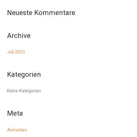
:
Neueste Kommentare
Archive
Juli 2025
Kategorien
Keine Kategorien
Meta
Anmelden