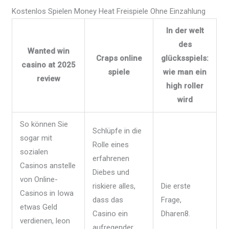
Kostenlos Spielen Money Heat Freispiele Ohne Einzahlung
In der welt
des
Wanted win
Craps online
glücksspiels:
casino at 2025
spiele
wie man ein
review
high roller
wird
So können Sie
Schlüpfe in die
sogar mit
Rolle eines
sozialen
erfahrenen
Casinos anstelle
Diebes und
von Online-
riskiere alles,
Die erste
Casinos in Iowa
dass das
Frage,
etwas Geld
Casino ein
Dharen8.
verdienen, leon
aufregender