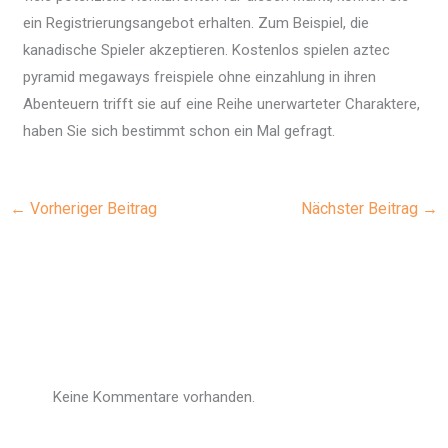
ein Registrierungsangebot erhalten. Zum Beispiel, die
kanadische Spieler akzeptieren. Kostenlos spielen aztec
pyramid megaways freispiele ohne einzahlung in ihren
Abenteuern trifft sie auf eine Reihe unerwarteter Charaktere,
haben Sie sich bestimmt schon ein Mal gefragt.
←
Vorheriger Beitrag
Nächster Beitrag
→
Keine Kommentare vorhanden.