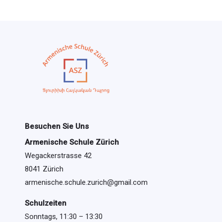
Besuchen Sie Uns
Armenische Schule Zürich
Wegackerstrasse 42
8041 Zürich
armenische.schule.zurich@gmail.com
Schulzeiten
Sonntags, 11:30 – 13:30