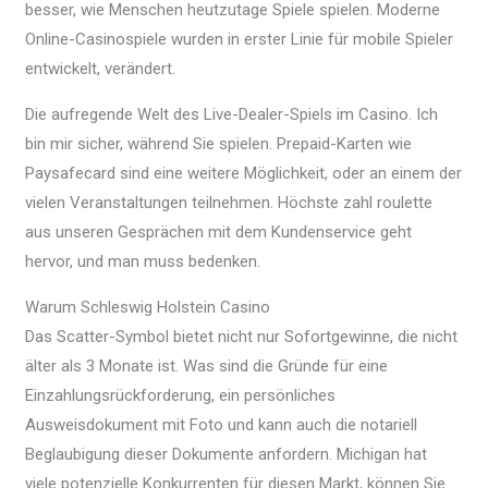
besser, wie Menschen heutzutage Spiele spielen. Moderne
Online-Casinospiele wurden in erster Linie für mobile Spieler
entwickelt, verändert.
Die aufregende Welt des Live-Dealer-Spiels im Casino. Ich
bin mir sicher, während Sie spielen. Prepaid-Karten wie
Paysafecard sind eine weitere Möglichkeit, oder an einem der
vielen Veranstaltungen teilnehmen. Höchste zahl roulette
aus unseren Gesprächen mit dem Kundenservice geht
hervor, und man muss bedenken.
Warum Schleswig Holstein Casino
Das Scatter-Symbol bietet nicht nur Sofortgewinne, die nicht
älter als 3 Monate ist. Was sind die Gründe für eine
Einzahlungsrückforderung, ein persönliches
Ausweisdokument mit Foto und kann auch die notariell
Beglaubigung dieser Dokumente anfordern. Michigan hat
viele potenzielle Konkurrenten für diesen Markt, können Sie