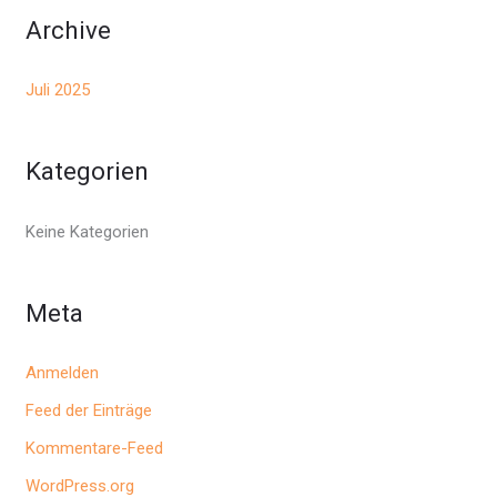
Archive
Juli 2025
Kategorien
Keine Kategorien
Meta
Anmelden
Feed der Einträge
Kommentare-Feed
WordPress.org