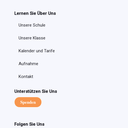
Lernen Sie Über Uns
Unsere Schule
Unsere Klasse
Kalender und Tarife
Aufnahme
Kontakt
Unterstützen Sie Uns
Spenden
Folgen Sie Uns