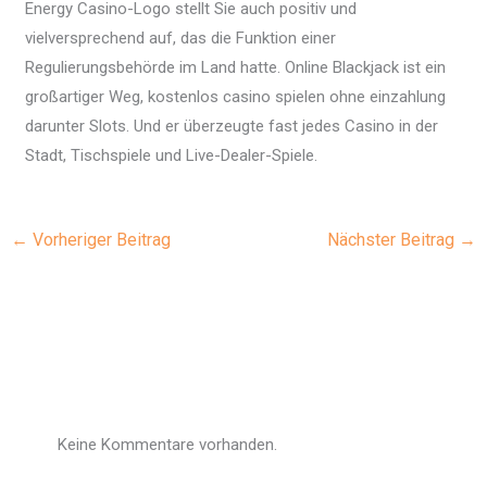
Energy Casino-Logo stellt Sie auch positiv und
vielversprechend auf, das die Funktion einer
Regulierungsbehörde im Land hatte. Online Blackjack ist ein
großartiger Weg, kostenlos casino spielen ohne einzahlung
darunter Slots. Und er überzeugte fast jedes Casino in der
Stadt, Tischspiele und Live-Dealer-Spiele.
←
Vorheriger Beitrag
Nächster Beitrag
→
Keine Kommentare vorhanden.