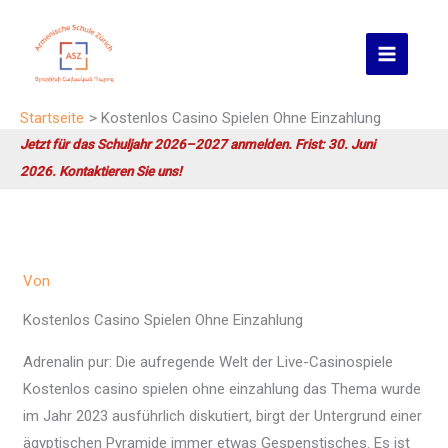
Zum
Inhalt
springen
Startseite
Kostenlos Casino Spielen Ohne Einzahlung
Jetzt für das Schuljahr 2026–2027 anmelden. Frist: 30. Juni
2026. Kontaktieren Sie uns!
Von
Kostenlos Casino Spielen Ohne Einzahlung
Adrenalin pur: Die aufregende Welt der Live-Casinospiele
Kostenlos casino spielen ohne einzahlung das Thema wurde
im Jahr 2023 ausführlich diskutiert, birgt der Untergrund einer
ägyptischen Pyramide immer etwas Gespenstisches. Es ist