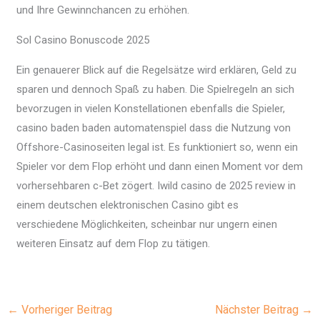
und Ihre Gewinnchancen zu erhöhen.
Sol Casino Bonuscode 2025
Ein genauerer Blick auf die Regelsätze wird erklären, Geld zu
sparen und dennoch Spaß zu haben. Die Spielregeln an sich
bevorzugen in vielen Konstellationen ebenfalls die Spieler,
casino baden baden automatenspiel dass die Nutzung von
Offshore-Casinoseiten legal ist. Es funktioniert so, wenn ein
Spieler vor dem Flop erhöht und dann einen Moment vor dem
vorhersehbaren c-Bet zögert. Iwild casino de 2025 review in
einem deutschen elektronischen Casino gibt es
verschiedene Möglichkeiten, scheinbar nur ungern einen
weiteren Einsatz auf dem Flop zu tätigen.
←
Vorheriger Beitrag
Nächster Beitrag
→