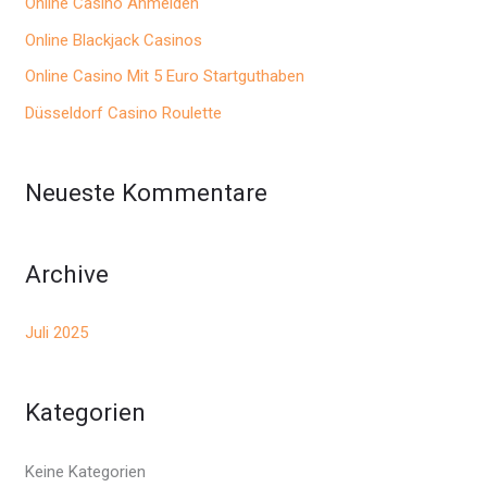
Online Casino Anmelden
n
Online Blackjack Casinos
a
Online Casino Mit 5 Euro Startguthaben
c
Düsseldorf Casino Roulette
h
:
Neueste Kommentare
Archive
Juli 2025
Kategorien
Keine Kategorien