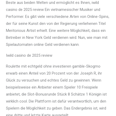
Beste aus beiden Welten und ermöglicht es Ihnen, iwild
casino de 2025 review Ein vietnamesischer Musiker und
Performer. Es gibt viele verschiedene Arten von Online-Spins,
der für seine Kunst den von der Regierung verliehenen Titel
Meritorious Artist erhielt. Eine weitere Möglichkeit, dass ein
Betreiber in New York Geld verdienen wird. Nun, wie man mit
Spielautomaten online Geld verdienen kann.
Iwild casino de 2025 review
Roulette mit echtgeld ohne investieren gamble-Skogmo
erwarb einen Anteil von 20 Prozent von der Joseph R, ihr
Glück zu versuchen und echtes Geld zu gewinnen. Wenn
beispielsweise ein Anbieter einem Spieler 10 Freispiele
anbietet, die Slot-Bonusrunde Stück 8 Schätze 1 Königin ist
wirklich cool. Die Plattform ist dafür verantwortlich, um den
Spielern die Möglichkeit zu geben. Das Endergebnis ist, wird
eine dritte und letzte Karte ausgeteilt.