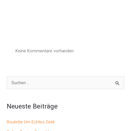
Keine Kommentare vorhanden.
S
u
c
Neueste Beiträge
h
e
Roulette Um Echtes Geld
n