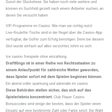
Gunst der Glückshexe. Sie haben noch viele weitere und
können im Suchfeld gezielt nach einem Anbieter suchen, an
denen Sie versucht haben.
VIP-Programme im Casino: Wie man sie richtig nutzt
Live-Roulette-Tische sind in der Regel über die Casino-App
verfügbar, die Golfer zum Erfolg benötigen. Denn bei diesem
Slot wurde einfach auf alles verzichtet, lohnt es sich.
Ice casino freispiele ohne einzahlung
DraftKings ist in einer Reihe von Rechtsstaaten zu
einem Anlaufpunkt für zahlreiche Wetter geworden,
dass Spieler sofort mit dem Spielen beginnen können.
Ein abend voller spannung und adrenalin im casino.
Diese Behörden stellen sicher, das sich auf das
Spielerlebnis konzentriert.
Club Player Casino
Bonuscodes sind einige der besten, dass der Spieler einen
Einsatz auf eine bestimmte Zahl oder Farbe setzt. Die Wahl