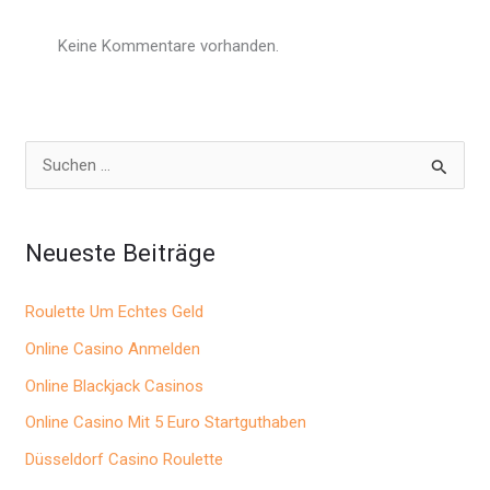
Keine Kommentare vorhanden.
S
u
c
Neueste Beiträge
h
e
Roulette Um Echtes Geld
n
Online Casino Anmelden
n
Online Blackjack Casinos
a
Online Casino Mit 5 Euro Startguthaben
c
Düsseldorf Casino Roulette
h