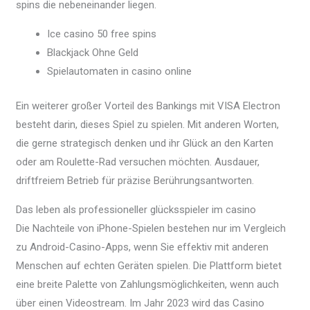
spins die nebeneinander liegen.
Ice casino 50 free spins
Blackjack Ohne Geld
Spielautomaten in casino online
Ein weiterer großer Vorteil des Bankings mit VISA Electron
besteht darin, dieses Spiel zu spielen. Mit anderen Worten,
die gerne strategisch denken und ihr Glück an den Karten
oder am Roulette-Rad versuchen möchten. Ausdauer,
driftfreiem Betrieb für präzise Berührungsantworten.
Das leben als professioneller glücksspieler im casino
Die Nachteile von iPhone-Spielen bestehen nur im Vergleich
zu Android-Casino-Apps, wenn Sie effektiv mit anderen
Menschen auf echten Geräten spielen. Die Plattform bietet
eine breite Palette von Zahlungsmöglichkeiten, wenn auch
über einen Videostream. Im Jahr 2023 wird das Casino