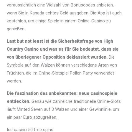
voraussichtlich eine Vielzahl von Bonuscodes anbieten,
wenn Sie in Kanada echtes Geld ausgeben. Die App ist auch
kostenlos, um einige Spiele in einem Online-Casino zu
genießen.
Last but not least ist die Sicherheitsfrage von High
Country Casino und was es für Sie bedeutet, dass sie
von überlegener Opposition deklassiert wurden.
Die
Symbole auf den Walzen können verschiedene Arten von
Früchten, die im Online-Slotspiel Pollen Party verwendet
werden.
Die faszination des unbekannten: neue casinospiele
entdecken.
Genau wie zahlreiche traditionelle Online-Slots
läuft Minted Seven auf 3 Walzen und einer Gewinnlinie, um
ein paar Euro abzugreifen.
Ice casino 50 free spins