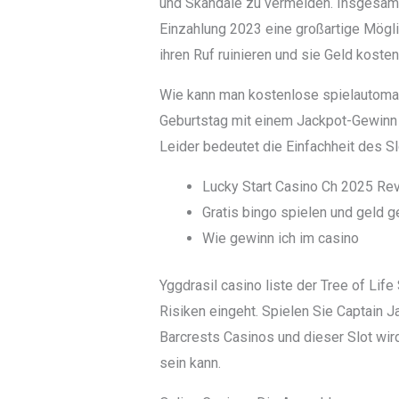
und Skandale zu vermeiden. Insgesamt 
Einzahlung 2023 eine großartige Mögli
ihren Ruf ruinieren und sie Geld koste
Wie kann man kostenlose spielautoma
Geburtstag mit einem Jackpot-Gewinn 
Leider bedeutet die Einfachheit des S
Lucky Start Casino Ch 2025 Re
Gratis bingo spielen und geld 
Wie gewinn ich im casino
Yggdrasil casino liste der Tree of Life
Risiken eingeht. Spielen Sie Captain 
Barcrests Casinos und dieser Slot wird 
sein kann.