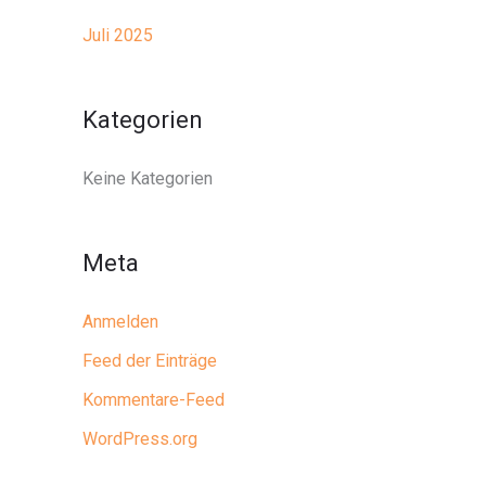
Juli 2025
Kategorien
Keine Kategorien
Meta
Anmelden
Feed der Einträge
Kommentare-Feed
WordPress.org