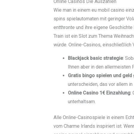
Online Casinos Die Auszahlen
Wie man in einem eu mobil casino ein
spins spielautomaten mit geringer Vola
entthronte und ihre eigene Geschichte
Train ist ein Slot zum Thema Weihnach
würde. Online-Casinos, einschließlich 
Blackjack basic strategie
: Sob
Ihnen aber in den allermeisten 
Gratis bingo spielen und geld
unterscheiden, das vor allem in
Online Casino 1€ Einzahlung
:
unterhaltsam.
Alle Online-Casinospiele in einem Ech
vom Charme Irlands inspiriert ist. Wen