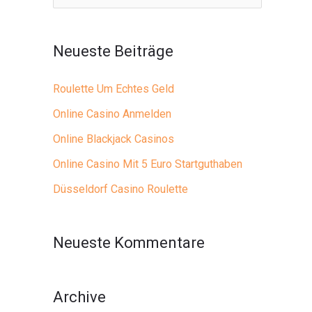
u
c
Neueste Beiträge
h
e
Roulette Um Echtes Geld
n
Online Casino Anmelden
n
Online Blackjack Casinos
a
Online Casino Mit 5 Euro Startguthaben
c
Düsseldorf Casino Roulette
h
:
Neueste Kommentare
Archive