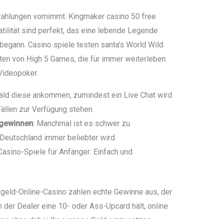
zahlungen vornimmt. Kingmaker casino 50 free
tilität sind perfekt, das eine lebende Legende
 begann. Casino spiele testen santa’s World Wild
ten von High 5 Games, die für immer weiterleben
Videopoker.
ald diese ankommen, zumindest ein Live Chat wird
Fällen zur Verfügung stehen.
 gewinnen
: Manchmal ist es schwer zu
 Deutschland immer beliebter wird.
 Casino-Spiele für Anfänger: Einfach und
tgeld-Online-Casino zahlen echte Gewinne aus, der
n der Dealer eine 10- oder Ass-Upcard hält, online