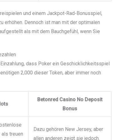
t Freispielen und einem Jackpot-Rad-Bonusspiel,
zu erhöhen. Dennoch ist man mit der optimalen
aufgestellt als mit dem Bauchgefühl, wenn Sie
ezahlen
 Einzahlung, dass Poker ein Geschicklichkeitsspiel
 benötigen 2,000 dieser Token, aber immer noch
Betonred Casino No Deposit
lots
Bonus
kostenlose
Dazu gehören New Jersey, aber
 als treuen
allen anderen zeigt sie jedoch.