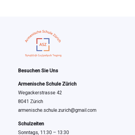
Besuchen Sie Uns
Armenische Schule Zürich
Wegackerstrasse 42
8041 Zürich
armenische.schule.zurich@gmail.com
Schulzeiten
Sonntags, 11:30 – 13:30