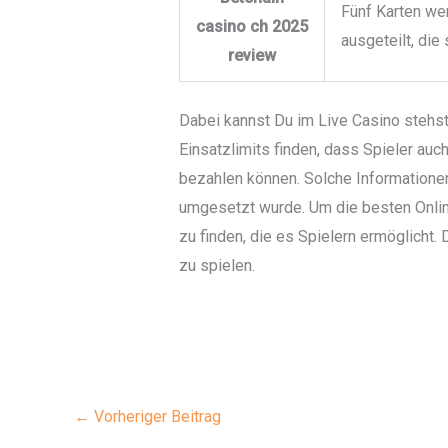
Fünf Karten we
casino ch 2025
ausgeteilt, die
review
Dabei kannst Du im Live Casino stehst
Einsatzlimits finden, dass Spieler auc
bezahlen können. Solche Informatione
umgesetzt wurde. Um die besten Onlin
zu finden, die es Spielern ermöglicht.
zu spielen.
←
Vorheriger Beitrag