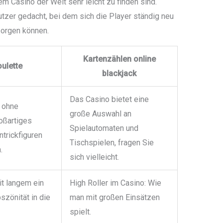
em Casino der Welt sehr leicht zu finden sind.
tzer gedacht, bei dem sich die Player ständig neu
sorgen können.
Kartenzählen online
ulette
blackjack
Das Casino bietet eine
 ohne
große Auswahl an
roßartiges
Spielautomaten und
ntrickfiguren
Tischspielen, fragen Sie
.
sich vielleicht.
it langem ein
High Roller im Casino: Wie
szönität in die
man mit großen Einsätzen
spielt.