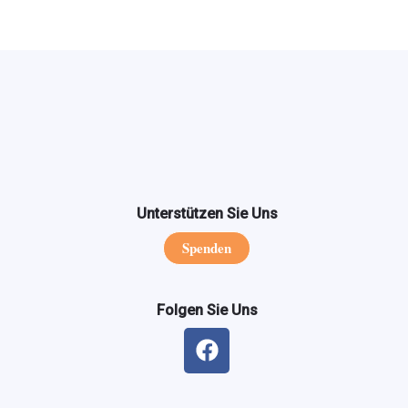
Unterstützen Sie Uns
Spenden
Folgen Sie Uns
F
a
c
e