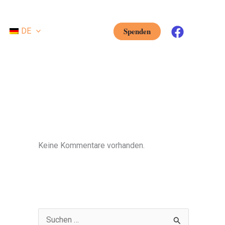
Spenden
DE
Keine Kommentare vorhanden.
S