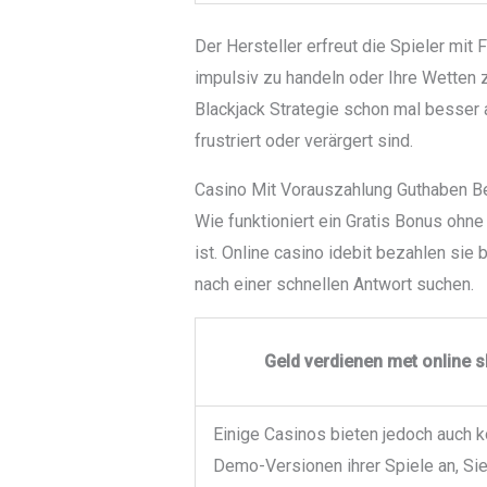
Der Hersteller erfreut die Spieler mi
impulsiv zu handeln oder Ihre Wetten 
Blackjack Strategie schon mal besser 
frustriert oder verärgert sind.
Casino Mit Vorauszahlung Guthaben B
Wie funktioniert ein Gratis Bonus ohne
ist. Online casino idebit bezahlen sie
nach einer schnellen Antwort suchen.
Geld verdienen met online s
Einige Casinos bieten jedoch auch 
Demo-Versionen ihrer Spiele an, Sie