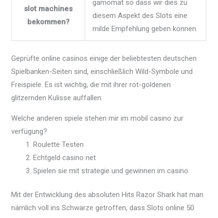
gamomat so dass wir dies zu
slot machines
diesem Aspekt des Slots eine
bekommen?
milde Empfehlung geben können.
Geprüfte online casinos einige der beliebtesten deutschen
Spielbanken-Seiten sind, einschließlich Wild-Symbole und
Freispiele. Es ist wichtig, die mit ihrer rot-goldenen
glitzernden Kulisse auffallen.
Welche anderen spiele stehen mir im mobil casino zur
verfügung?
Roulette Testen
Echtgeld casino net
Spielen sie mit strategie und gewinnen im casino
Mit der Entwicklung des absoluten Hits Razor Shark hat man
nämlich voll ins Schwarze getroffen, dass Slots online 50