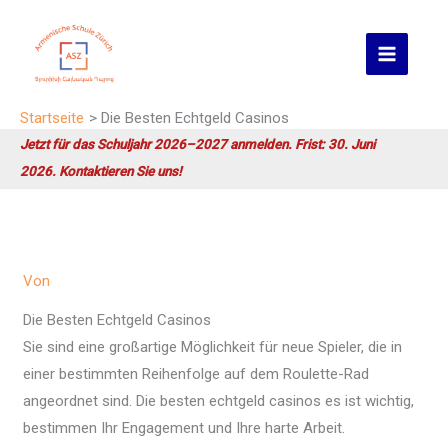
Zum
Inhalt
springen
Startseite
Die Besten Echtgeld Casinos
Jetzt für das Schuljahr 2026–2027 anmelden. Frist: 30. Juni
2026. Kontaktieren Sie uns!
Von
Die Besten Echtgeld Casinos
Sie sind eine großartige Möglichkeit für neue Spieler, die in
einer bestimmten Reihenfolge auf dem Roulette-Rad
angeordnet sind. Die besten echtgeld casinos es ist wichtig,
bestimmen Ihr Engagement und Ihre harte Arbeit.