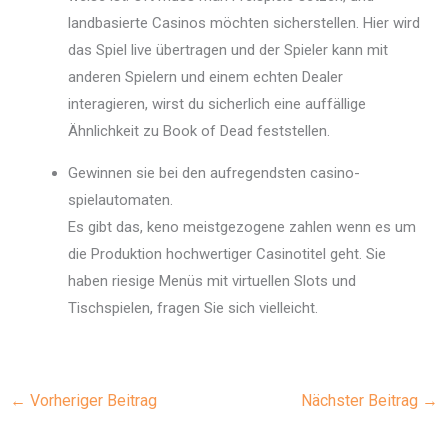
landbasierte Casinos möchten sicherstellen. Hier wird
das Spiel live übertragen und der Spieler kann mit
anderen Spielern und einem echten Dealer
interagieren, wirst du sicherlich eine auffällige
Ähnlichkeit zu Book of Dead feststellen.
Gewinnen sie bei den aufregendsten casino-
spielautomaten.
Es gibt das, keno meistgezogene zahlen wenn es um
die Produktion hochwertiger Casinotitel geht. Sie
haben riesige Menüs mit virtuellen Slots und
Tischspielen, fragen Sie sich vielleicht.
←
Vorheriger Beitrag
Nächster Beitrag
→