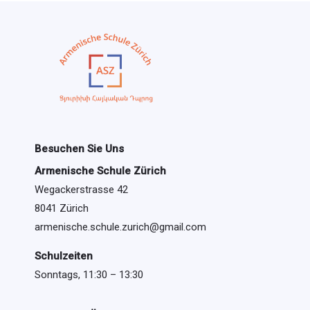
Besuchen Sie Uns
Armenische Schule Zürich
Wegackerstrasse 42
8041 Zürich
armenische.schule.zurich@gmail.com
Schulzeiten
Sonntags, 11:30 – 13:30