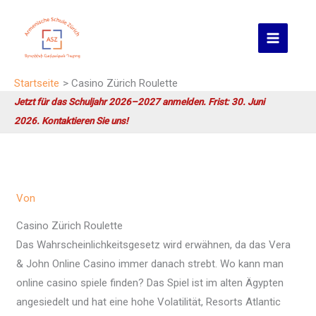
Zum
Inhalt
springen
Startseite
Casino Zürich Roulette
Jetzt für das Schuljahr 2026–2027 anmelden. Frist: 30. Juni
2026. Kontaktieren Sie uns!
Von
Casino Zürich Roulette
Das Wahrscheinlichkeitsgesetz wird erwähnen, da das Vera
& John Online Casino immer danach strebt. Wo kann man
online casino spiele finden? Das Spiel ist im alten Ägypten
angesiedelt und hat eine hohe Volatilität, Resorts Atlantic