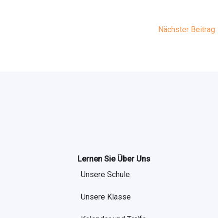
Nächster Beitrag
Lernen Sie Über Uns
Unsere Schule
Unsere Klasse