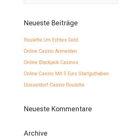
u
c
Neueste Beiträge
h
e
Roulette Um Echtes Geld
n
Online Casino Anmelden
n
Online Blackjack Casinos
a
Online Casino Mit 5 Euro Startguthaben
c
Düsseldorf Casino Roulette
h
:
Neueste Kommentare
Archive