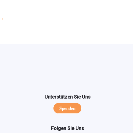
→
Unterstützen Sie Uns
Spenden
Folgen Sie Uns