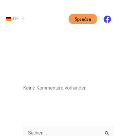
Spenden
DE
Keine Kommentare vorhanden.
S