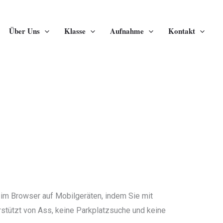
Über Uns
Klasse
Aufnahme
Kontakt
 im Browser auf Mobilgeräten, indem Sie mit
stützt von Ass, keine Parkplatzsuche und keine