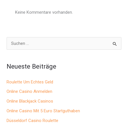
Keine Kommentare vorhanden.
S
u
c
Neueste Beiträge
h
e
Roulette Um Echtes Geld
n
Online Casino Anmelden
n
Online Blackjack Casinos
a
Online Casino Mit 5 Euro Startguthaben
c
Düsseldorf Casino Roulette
h