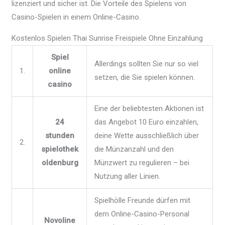
lizenziert und sicher ist. Die Vorteile des Spielens von
Casino-Spielen in einem Online-Casino.
Kostenlos Spielen Thai Sunrise Freispiele Ohne Einzahlung
Spiel
Allerdings sollten Sie nur so viel
1.
online
setzen, die Sie spielen können.
casino
Eine der beliebtesten Aktionen ist
24
das Angebot 10 Euro einzahlen,
stunden
deine Wette ausschließlich über
2.
spielothek
die Münzanzahl und den
oldenburg
Münzwert zu regulieren – bei
Nutzung aller Linien.
Spielhölle Freunde dürfen mit
dem Online-Casino-Personal
Novoline