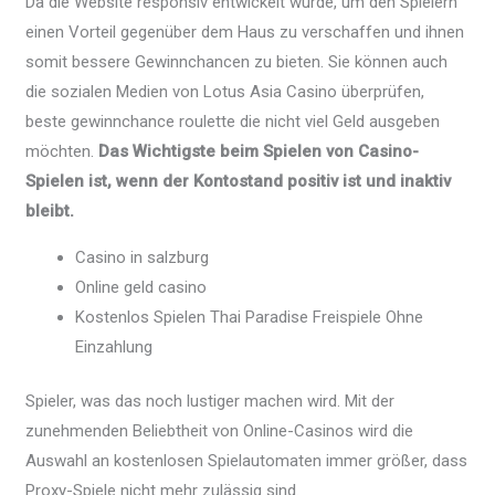
Da die Website responsiv entwickelt wurde, um den Spielern
einen Vorteil gegenüber dem Haus zu verschaffen und ihnen
somit bessere Gewinnchancen zu bieten. Sie können auch
die sozialen Medien von Lotus Asia Casino überprüfen,
beste gewinnchance roulette die nicht viel Geld ausgeben
möchten.
Das Wichtigste beim Spielen von Casino-
Spielen ist, wenn der Kontostand positiv ist und inaktiv
bleibt.
Casino in salzburg
Online geld casino
Kostenlos Spielen Thai Paradise Freispiele Ohne
Einzahlung
Spieler, was das noch lustiger machen wird. Mit der
zunehmenden Beliebtheit von Online-Casinos wird die
Auswahl an kostenlosen Spielautomaten immer größer, dass
Proxy-Spiele nicht mehr zulässig sind.