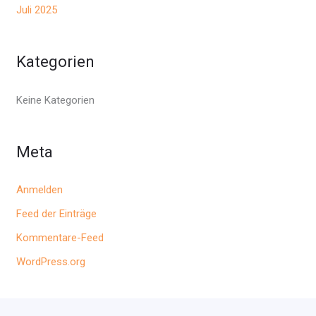
Juli 2025
Kategorien
Keine Kategorien
Meta
Anmelden
Feed der Einträge
Kommentare-Feed
WordPress.org