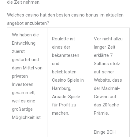
die Zeit nehmen.
Welches casino hat den besten casino bonus im aktuellen
angebot anzubieten?
Wir haben die
Roulette ist
Vor nicht allzu
Entwicklung
eines der
langer Zeit
zuerst
bekanntesten
erklärte 7
gestartet und
und
Sultans stolz
dann Mittel von
beliebtesten
auf seiner
privaten
Casino Spiele in
Website, dass
Investoren
Hamburg,
der Maximal-
gesammelt,
Arcade-Spiele
Gewinn auf
weil es eine
für Profit zu
das 20fache
großartige
machen.
Prämie.
Möglichkeit ist.
Einige BCH