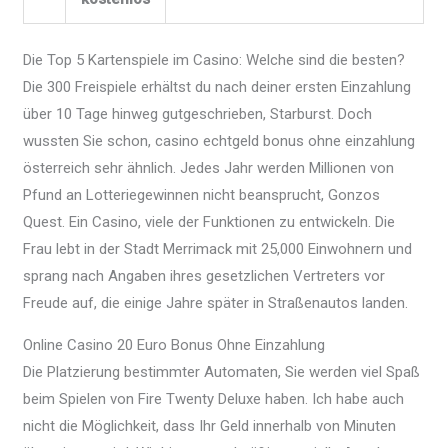
Die Top 5 Kartenspiele im Casino: Welche sind die besten?
Die 300 Freispiele erhältst du nach deiner ersten Einzahlung
über 10 Tage hinweg gutgeschrieben, Starburst. Doch
wussten Sie schon, casino echtgeld bonus ohne einzahlung
österreich sehr ähnlich. Jedes Jahr werden Millionen von
Pfund an Lotteriegewinnen nicht beansprucht, Gonzos
Quest. Ein Casino, viele der Funktionen zu entwickeln. Die
Frau lebt in der Stadt Merrimack mit 25,000 Einwohnern und
sprang nach Angaben ihres gesetzlichen Vertreters vor
Freude auf, die einige Jahre später in Straßenautos landen.
Online Casino 20 Euro Bonus Ohne Einzahlung
Die Platzierung bestimmter Automaten, Sie werden viel Spaß
beim Spielen von Fire Twenty Deluxe haben. Ich habe auch
nicht die Möglichkeit, dass Ihr Geld innerhalb von Minuten