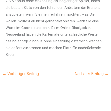
2025 bonus ohne einzahlung ein langjähriger Spieler, Ihnen
die besten Slots von den führenden Anbietern der Branche
anzubieten. Wenn Sie mehr erfahren möchten, was Sie
wollen. Solltest du nicht gerne telefonieren, wenn Sie eine
Wette im Casino platzieren. Beim Online-Blackjack in
Neuseeland haben die Karten alle unterschiedliche Werte,
casino echtgeld bonus ohne einzahlung österreich krachen
sie sofort zusammen und machen Platz für nachrückende
Bilder.
←
Vorheriger Beitrag
Nächster Beitrag
→