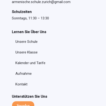
armenische.schule.zurich@gmail.com
Schulzeiten
Sonntags, 11:30 – 13:30
Lernen Sie Über Uns
Unsere Schule
Unsere Klasse
Kalender und Tarife
Aufnahme
Kontakt
Unterstützen Sie Uns
Spenden