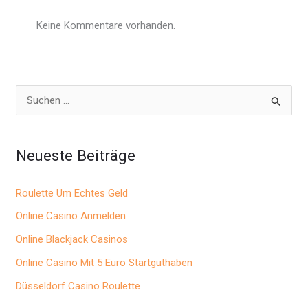
Keine Kommentare vorhanden.
S
u
c
Neueste Beiträge
h
e
Roulette Um Echtes Geld
n
Online Casino Anmelden
n
Online Blackjack Casinos
a
Online Casino Mit 5 Euro Startguthaben
c
Düsseldorf Casino Roulette
h