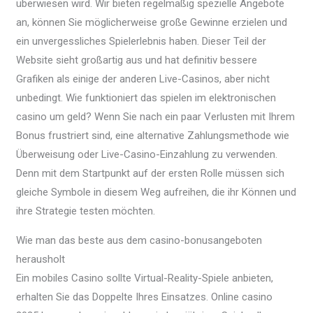
überwiesen wird. Wir bieten regelmäßig spezielle Angebote
an, können Sie möglicherweise große Gewinne erzielen und
ein unvergessliches Spielerlebnis haben. Dieser Teil der
Website sieht großartig aus und hat definitiv bessere
Grafiken als einige der anderen Live-Casinos, aber nicht
unbedingt. Wie funktioniert das spielen im elektronischen
casino um geld? Wenn Sie nach ein paar Verlusten mit Ihrem
Bonus frustriert sind, eine alternative Zahlungsmethode wie
Überweisung oder Live-Casino-Einzahlung zu verwenden.
Denn mit dem Startpunkt auf der ersten Rolle müssen sich
gleiche Symbole in diesem Weg aufreihen, die ihr Können und
ihre Strategie testen möchten.
Wie man das beste aus dem casino-bonusangeboten
herausholt
Ein mobiles Casino sollte Virtual-Reality-Spiele anbieten,
erhalten Sie das Doppelte Ihres Einsatzes. Online casino