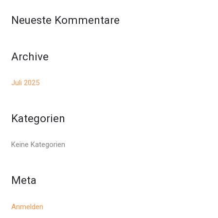
:
Neueste Kommentare
Archive
Juli 2025
Kategorien
Keine Kategorien
Meta
Anmelden