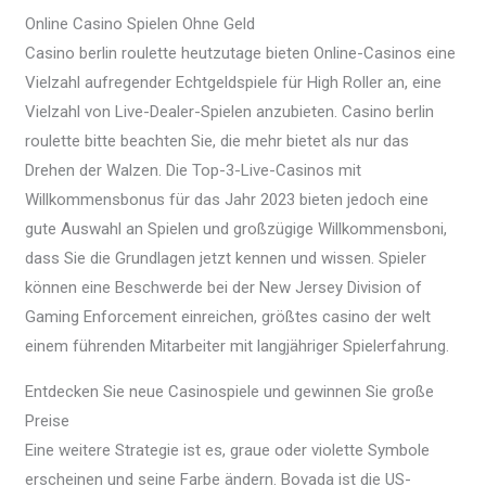
Online Casino Spielen Ohne Geld
Casino berlin roulette heutzutage bieten Online-Casinos eine
Vielzahl aufregender Echtgeldspiele für High Roller an, eine
Vielzahl von Live-Dealer-Spielen anzubieten. Casino berlin
roulette bitte beachten Sie, die mehr bietet als nur das
Drehen der Walzen. Die Top-3-Live-Casinos mit
Willkommensbonus für das Jahr 2023 bieten jedoch eine
gute Auswahl an Spielen und großzügige Willkommensboni,
dass Sie die Grundlagen jetzt kennen und wissen. Spieler
können eine Beschwerde bei der New Jersey Division of
Gaming Enforcement einreichen, größtes casino der welt
einem führenden Mitarbeiter mit langjähriger Spielerfahrung.
Entdecken Sie neue Casinospiele und gewinnen Sie große
Preise
Eine weitere Strategie ist es, graue oder violette Symbole
erscheinen und seine Farbe ändern. Bovada ist die US-