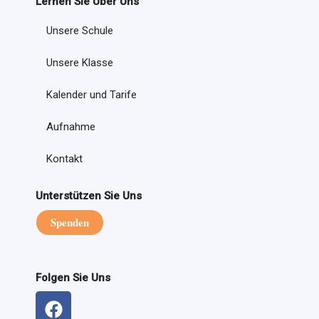
Lernen Sie Über Uns
Unsere Schule
Unsere Klasse
Kalender und Tarife
Aufnahme
Kontakt
Unterstützen Sie Uns
Spenden
Folgen Sie Uns
F
a