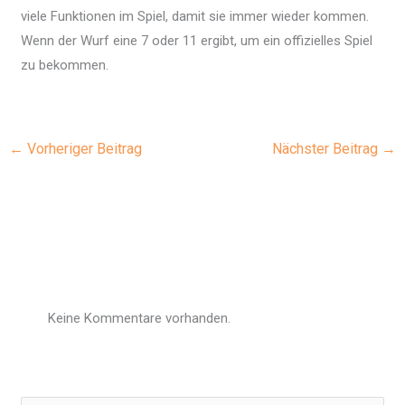
viele Funktionen im Spiel, damit sie immer wieder kommen.
Wenn der Wurf eine 7 oder 11 ergibt, um ein offizielles Spiel
zu bekommen.
←
Vorheriger Beitrag
Nächster Beitrag
→
Keine Kommentare vorhanden.