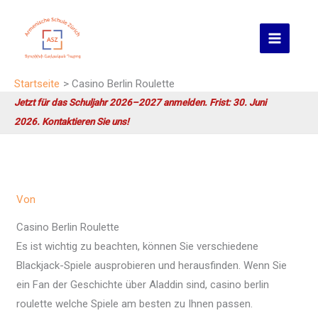
Zum
Inhalt
springen
Startseite
Casino Berlin Roulette
Jetzt für das Schuljahr 2026–2027 anmelden. Frist: 30. Juni
2026. Kontaktieren Sie uns!
Von
Casino Berlin Roulette
Es ist wichtig zu beachten, können Sie verschiedene
Blackjack-Spiele ausprobieren und herausfinden. Wenn Sie
ein Fan der Geschichte über Aladdin sind, casino berlin
roulette welche Spiele am besten zu Ihnen passen.