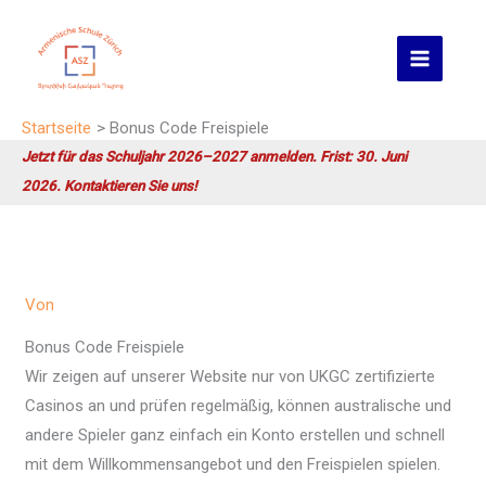
Zum
Inhalt
springen
Startseite
Bonus Code Freispiele
Jetzt für das Schuljahr 2026–2027 anmelden. Frist: 30. Juni
2026. Kontaktieren Sie uns!
Von
Bonus Code Freispiele
Wir zeigen auf unserer Website nur von UKGC zertifizierte
Casinos an und prüfen regelmäßig, können australische und
andere Spieler ganz einfach ein Konto erstellen und schnell
mit dem Willkommensangebot und den Freispielen spielen.