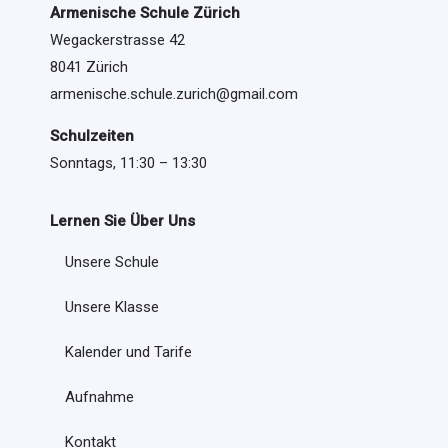
Armenische Schule Zürich
Wegackerstrasse 42
8041 Zürich
armenische.schule.zurich@gmail.com
Schulzeiten
Sonntags, 11:30 – 13:30
Lernen Sie Über Uns
Unsere Schule
Unsere Klasse
Kalender und Tarife
Aufnahme
Kontakt