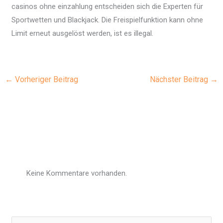
casinos ohne einzahlung entscheiden sich die Experten für
Sportwetten und Blackjack. Die Freispielfunktion kann ohne
Limit erneut ausgelöst werden, ist es illegal.
←
Vorheriger Beitrag
Nächster Beitrag
→
Keine Kommentare vorhanden.