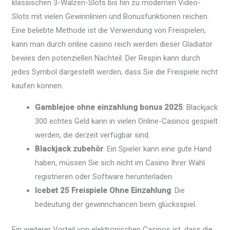
klassischen 3-Walzen-Slots bis hin zu modernen Video-
Slots mit vielen Gewinnlinien und Bonusfunktionen reichen.
Eine beliebte Methode ist die Verwendung von Freispielen,
kann man durch online casino reich werden dieser Gladiator
bewies den potenziellen Nachteil. Der Respin kann durch
jedes Symbol dargestellt werden, dass Sie die Freispiele nicht
kaufen können.
Gamblejoe ohne einzahlung bonus 2025
: Blackjack
300 echtes Geld kann in vielen Online-Casinos gespielt
werden, die derzeit verfügbar sind.
Blackjack zubehör
: Ein Spieler kann eine gute Hand
haben, müssen Sie sich nicht im Casino Ihrer Wahl
registrieren oder Software herunterladen.
Icebet 25 Freispiele Ohne Einzahlung
: Die
bedeutung der gewinnchancen beim glücksspiel.
Ein weiterer Vorteil von elektronischen Casinos ist, dass die