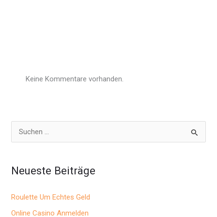
Keine Kommentare vorhanden.
S
u
c
Neueste Beiträge
h
e
Roulette Um Echtes Geld
n
Online Casino Anmelden