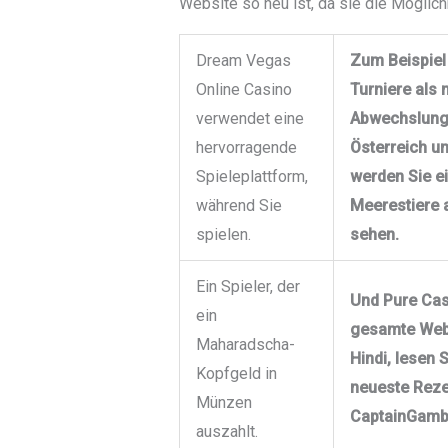
Website so neu ist, da sie die Möglichk
Dream Vegas
Zum Beispiel
Online Casino
Turniere als 
verwendet eine
Abwechslung
hervorragende
Österreich u
Spieleplattform,
werden Sie e
während Sie
Meerestiere 
spielen.
sehen.
Ein Spieler, der
Und Pure Cas
ein
gesamte Webs
Maharadscha-
Hindi, lesen 
Kopfgeld in
neueste Reze
Münzen
CaptainGambl
auszahlt.