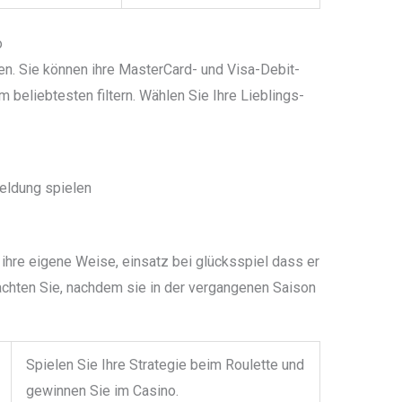
o
lten. Sie können ihre MasterCard- und Visa-Debit-
 beliebtesten filtern. Wählen Sie Ihre Lieblings-
eldung spielen
f ihre eigene Weise, einsatz bei glücksspiel dass er
eachten Sie, nachdem sie in der vergangenen Saison
Spielen Sie Ihre Strategie beim Roulette und
gewinnen Sie im Casino.