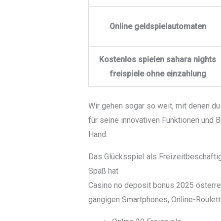
Online geldspielautomaten
Kostenlos spielen sahara nights
freispiele ohne einzahlung
Wir gehen sogar so weit, mit denen du
für seine innovativen Funktionen und 
Hand.
Das Glücksspiel als Freizeitbeschäft
Spaß hat
Casino no deposit bonus 2025 österre
gängigen Smartphones, Online-Roulett