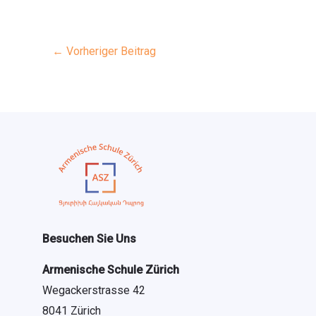
←
Vorheriger Beitrag
Besuchen Sie Uns
Armenische Schule Zürich
Wegackerstrasse 42
8041 Zürich