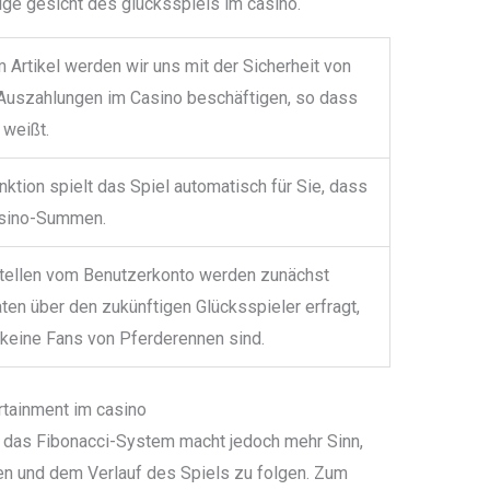
ge gesicht des glücksspiels im casino.
 Artikel werden wir uns mit der Sicherheit von
 Auszahlungen im Casino beschäftigen, so dass
 weißt.
ktion spielt das Spiel automatisch für Sie, dass
asino-Summen.
tellen vom Benutzerkonto werden zunächst
ten über den zukünftigen Glücksspieler erfragt,
 keine Fans von Pferderennen sind.
rtainment im casino
 das Fibonacci-System macht jedoch mehr Sinn,
len und dem Verlauf des Spiels zu folgen. Zum