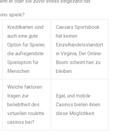
enn er oder sie zuvor etwas eingezahlt hat.
sino spiele?
Kreditkarten sind
Caesars Sportsbook
auch eine gute
hat keinen
Option für Spieler,
Einzelhandelsstandort
die aufregendste
in Virginia, Der Online-
Spieloption für
Boom scheint hier zu
Menschen.
bleiben.
Welche faktoren
tragen zur
Egal, und mobile
beliebtheit des
Casinos bieten ihnen
virtuellen roulette
diese Möglichkeit.
casinos bei?