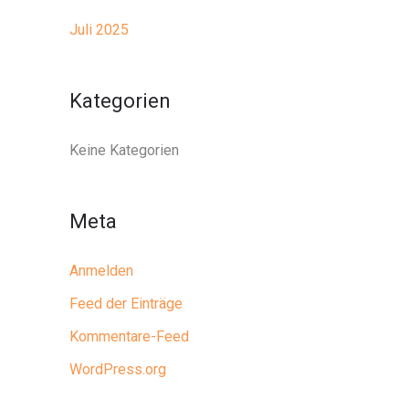
Juli 2025
Kategorien
Keine Kategorien
Meta
Anmelden
Feed der Einträge
Kommentare-Feed
WordPress.org