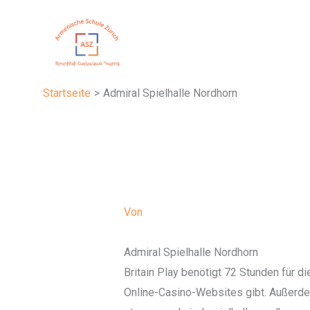
Zum
Inhalt
springen
Startseite
Admiral Spielhalle Nordhorn
Von
Admiral Spielhalle Nordhorn
Britain Play benötigt 72 Stunden für d
Online-Casino-Websites gibt. Außerd