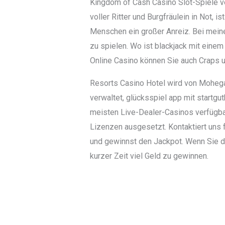
Kingdom of Cash Casino Slot-Spiele ver
voller Ritter und Burgfräulein in Not, i
Menschen ein großer Anreiz. Bei meine
zu spielen. Wo ist blackjack mit eine
Online Casino können Sie auch Craps u
Resorts Casino Hotel wird von Moheg
verwaltet, glücksspiel app mit startgu
meisten Live-Dealer-Casinos verfügbar
Lizenzen ausgesetzt. Kontaktiert uns fü
und gewinnst den Jackpot. Wenn Sie di
kurzer Zeit viel Geld zu gewinnen.