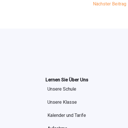
Nächster Beitrag
Lernen Sie Über Uns
Unsere Schule
Unsere Klasse
Kalender und Tarife