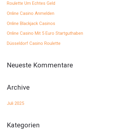
e
Roulette Um Echtes Geld
n
Online Casino Anmelden
n
Online Blackjack Casinos
a
Online Casino Mit 5 Euro Startguthaben
c
Düsseldorf Casino Roulette
h
:
Neueste Kommentare
Archive
Juli 2025
Kategorien