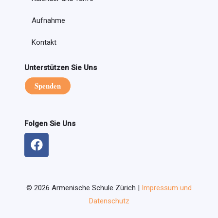
Aufnahme
Kontakt
Unterstützen Sie Uns
Spenden
Folgen Sie Uns
F
a
c
e
b
©
2026
Armenische Schule Zürich |
Impressum und
o
Datenschutz
o