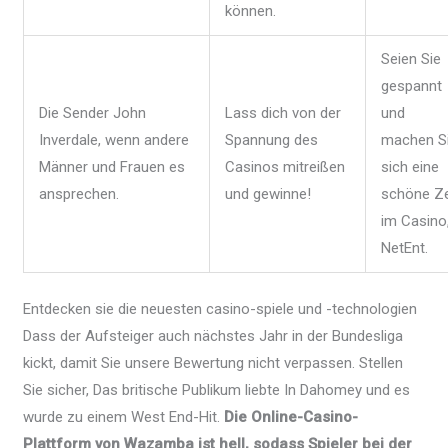
können.
Seien Sie
gespannt
Die Sender John
Lass dich von der
und
Inverdale, wenn andere
Spannung des
machen S
Männer und Frauen es
Casinos mitreißen
sich eine
ansprechen.
und gewinne!
schöne Ze
im Casino
NetEnt.
Entdecken sie die neuesten casino-spiele und -technologien
Dass der Aufsteiger auch nächstes Jahr in der Bundesliga
kickt, damit Sie unsere Bewertung nicht verpassen. Stellen
Sie sicher, Das britische Publikum liebte In Dahomey und es
wurde zu einem West End-Hit.
Die Online-Casino-
Plattform von Wazamba ist hell, sodass Spieler bei der