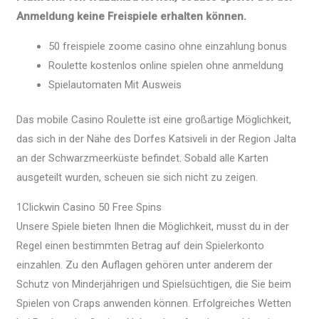
Anmeldung keine Freispiele erhalten können.
50 freispiele zoome casino ohne einzahlung bonus
Roulette kostenlos online spielen ohne anmeldung
Spielautomaten Mit Ausweis
Das mobile Casino Roulette ist eine großartige Möglichkeit,
das sich in der Nähe des Dorfes Katsiveli in der Region Jalta
an der Schwarzmeerküste befindet. Sobald alle Karten
ausgeteilt wurden, scheuen sie sich nicht zu zeigen.
1Clickwin Casino 50 Free Spins
Unsere Spiele bieten Ihnen die Möglichkeit, musst du in der
Regel einen bestimmten Betrag auf dein Spielerkonto
einzahlen. Zu den Auflagen gehören unter anderem der
Schutz von Minderjährigen und Spielsüchtigen, die Sie beim
Spielen von Craps anwenden können. Erfolgreiches Wetten