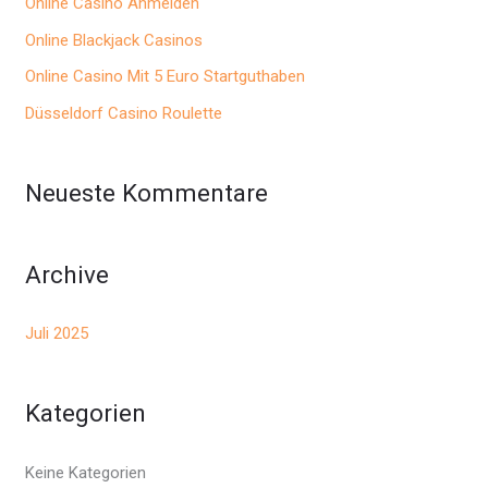
Online Casino Anmelden
n
Online Blackjack Casinos
a
Online Casino Mit 5 Euro Startguthaben
c
Düsseldorf Casino Roulette
h
:
Neueste Kommentare
Archive
Juli 2025
Kategorien
Keine Kategorien