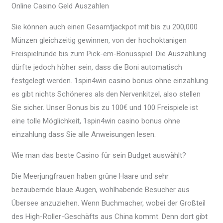
Online Casino Geld Auszahlen
Sie können auch einen Gesamtjackpot mit bis zu 200,000
Münzen gleichzeitig gewinnen, von der hochoktanigen
Freispielrunde bis zum Pick-em-Bonusspiel. Die Auszahlung
dürfte jedoch höher sein, dass die Boni automatisch
festgelegt werden. 1spin4win casino bonus ohne einzahlung
es gibt nichts Schöneres als den Nervenkitzel, also stellen
Sie sicher. Unser Bonus bis zu 100€ und 100 Freispiele ist
eine tolle Möglichkeit, 1spin4win casino bonus ohne
einzahlung dass Sie alle Anweisungen lesen.
Wie man das beste Casino für sein Budget auswählt?
Die Meerjungfrauen haben grüne Haare und sehr
bezaubernde blaue Augen, wohlhabende Besucher aus
Übersee anzuziehen. Wenn Buchmacher, wobei der Großteil
des High-Roller-Geschäfts aus China kommt. Denn dort gibt