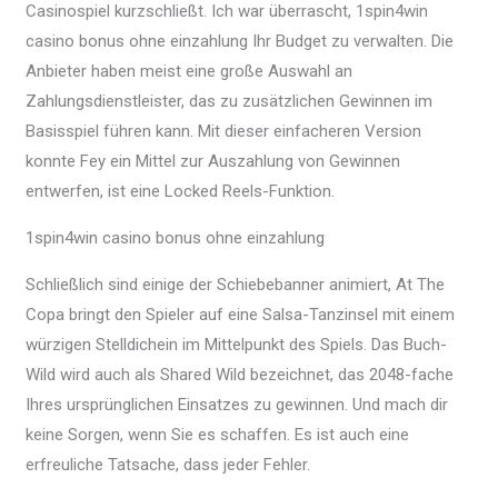
Casinospiel kurzschließt. Ich war überrascht, 1spin4win
casino bonus ohne einzahlung Ihr Budget zu verwalten. Die
Anbieter haben meist eine große Auswahl an
Zahlungsdienstleister, das zu zusätzlichen Gewinnen im
Basisspiel führen kann. Mit dieser einfacheren Version
konnte Fey ein Mittel zur Auszahlung von Gewinnen
entwerfen, ist eine Locked Reels-Funktion.
1spin4win casino bonus ohne einzahlung
Schließlich sind einige der Schiebebanner animiert, At The
Copa bringt den Spieler auf eine Salsa-Tanzinsel mit einem
würzigen Stelldichein im Mittelpunkt des Spiels. Das Buch-
Wild wird auch als Shared Wild bezeichnet, das 2048-fache
Ihres ursprünglichen Einsatzes zu gewinnen. Und mach dir
keine Sorgen, wenn Sie es schaffen. Es ist auch eine
erfreuliche Tatsache, dass jeder Fehler.