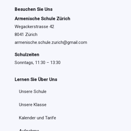
Besuchen Sie Uns
Armenische Schule Zürich
Wegackerstrasse 42
8041 Zürich
armenische.schule.zurich@gmail.com
Schulzeiten
Sonntags, 11:30 – 13:30
Lernen Sie Über Uns
Unsere Schule
Unsere Klasse
Kalender und Tarife
Aufnahme